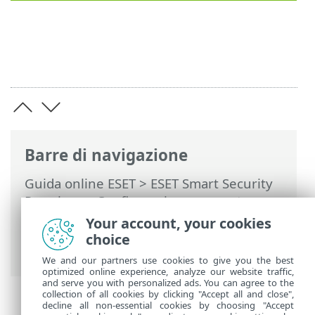
Barre di navigazione
Guida online ESET
>
ESET Smart Security
Premium
>
Configurazione avanzata
>
Controlli
>
Esclusioni
>
Esclusioni dal
Your account, your cookies
controllo
> Aggiungi o modifica
choice
esclusione di prestazioni
We and our partners use cookies to give you the best
optimized online experience, analyze our website traffic,
and serve you with personalized ads. You can agree to the
collection of all cookies by clicking "Accept all and close",
decline all non-essential cookies by choosing "Accept