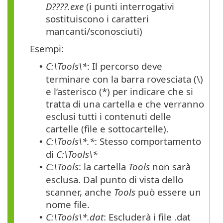
D????.exe
(i punti interrogativi
sostituiscono i caratteri
mancanti/sconosciuti)
Esempi:
C:\Tools\*
: Il percorso deve
•
terminare con la barra rovesciata
(\)
e l’asterisco
(*)
per indicare che si
tratta di una cartella e che verranno
esclusi tutti i contenuti delle
cartelle (file e sottocartelle).
C:\Tools\*.*
: Stesso comportamento
•
di
C:\Tools\*
C:\Tools
: la cartella
Tools
non sarà
•
esclusa. Dal punto di vista dello
scanner, anche
Tools
può essere un
nome file.
C:\Tools\*.dat
: Escluderà i file
.dat
•