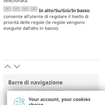
selezionata.
In alto/Su/Giù/In basso
:
consente all'utente di regolare il livello di
priorità delle regole (le regole vengono
eseguite dall'alto in basso).
Barre di navigazione
Guida online ESET
>
ESET Smart Security
Premium
>
Configurazione avanzata
>
Your account, your cookies
Protezioni
>
Protezione accesso alla rete
choice