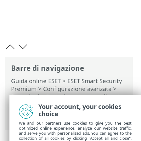
Barre di navigazione
Guida online ESET
>
ESET Smart Security
Premium
>
Configurazione avanzata
>
Protezioni
>
Protezione accesso alla rete
>
Firewall
>
Regole del firewall
>
Your account, your cookies
Aggiunta o modifica delle regole del
choice
firewall
We and our partners use cookies to give you the best
optimized online experience, analyze our website traffic,
and serve you with personalized ads. You can agree to the
collection of all cookies by clicking "Accept all and close",