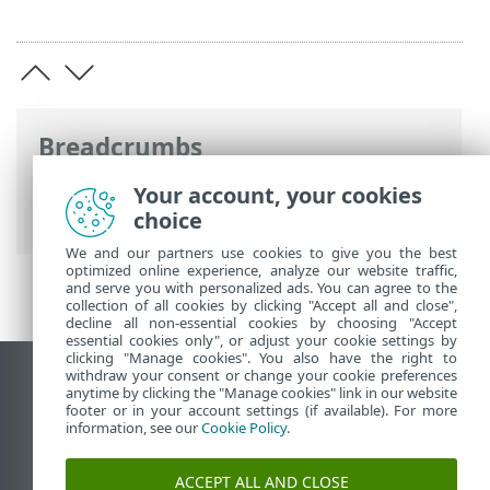
Breadcrumbs
ESET Online súgó
>
ESET Smart Security
Your account, your cookies
Premium
>
Gyakori kérdések
choice
We and our partners use cookies to give you the best
optimized online experience, analyze our website traffic,
and serve you with personalized ads. You can agree to the
collection of all cookies by clicking "Accept all and close",
decline all non-essential cookies by choosing "Accept
essential cookies only", or adjust your cookie settings by
clicking "Manage cookies". You also have the right to
withdraw your consent or change your cookie preferences
Asztali webhely megtekintése
anytime by clicking the "Manage cookies" link in our website
footer or in your account settings (if available). For more
End of Life
information, see our
Cookie Policy
.
Az ESET tudásbázisa
ESET Fórum
ACCEPT ALL AND CLOSE