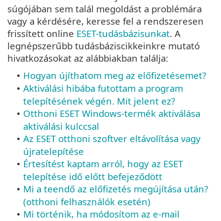
súgójában sem talál megoldást a problémára
vagy a kérdésére, keresse fel a rendszeresen
frissített online
ESET-tudásbázisunkat
. A
legnépszerűbb tudásbáziscikkeinkre mutató
hivatkozásokat az alábbiakban találja:
Hogyan újíthatom meg az előfizetésemet?
•
Aktiválási hibába futottam a program
•
telepítésének végén. Mit jelent ez?
Otthoni ESET Windows-termék aktiválása
•
aktiválási kulccsal
Az ESET otthoni szoftver eltávolítása vagy
•
újratelepítése
Értesítést kaptam arról, hogy az ESET
•
telepítése idő előtt befejeződött
Mi a teendő az előfizetés megújítása után?
•
(otthoni felhasználók esetén)
Mi történik, ha módosítom az e-mail
•