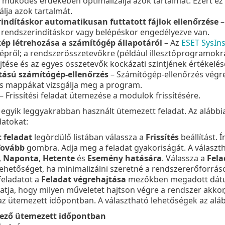
 működés érdekében optimalizálja azok tartalmát. Ezért e
álja azok tartalmát.
indításkor automatikusan futtatott fájlok ellenőrzése
–
 rendszerindításkor vagy belépéskor engedélyezve van.
kép létrehozása a számítógép állapotáról
– Az
ESET SysIn
pről; a rendszerösszetevőkre (például illesztőprogramokr
tése és az egyes összetevők kockázati szintjének értékelés
ítású számítógép-ellenőrzés
– Számítógép-ellenőrzés végre
és mappákat vizsgálja meg a program.
– Frissítési feladat ütemezése a modulok frissítésére.
 egyik leggyakrabban használt ütemezett feladat. Az alább
adatokat:
 feladat
legördülő listában válassza a
Frissítés
beállítást. Í
Tovább
gombra. Adja meg a feladat gyakoriságát. A választ
,
Naponta
,
Hetente
és
Esemény hatására
. Válassza a
Fela
ehetőséget, ha minimalizálni szeretné a rendszererőforrá
feladatot a
Feladat végrehajtása
mezőkben megadott dátum
ja, hogy milyen műveletet hajtson végre a rendszer akkor
az ütemezett időpontban. A választható lehetőségek az aláb
ező ütemezett időpontban