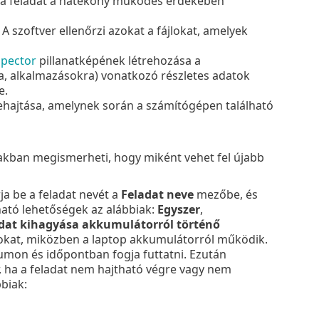
z a feladat a hatékony működés érdekében
 A szoftver ellenőrzi azokat a fájlokat, amelyek
spector
pillanatképének létrehozása a
a, alkalmazásokra) vonatkozó részletes adatok
e.
hajtása, amelynek során a számítógépen található
iakban megismerheti, hogy miként vehet fel újabb
rja be a feladat nevét a
Feladat neve
mezőbe, és
ható lehetőségek az alábbiak:
Egyszer
,
dat kihagyása akkumulátorról történő
sokat, miközben a laptop akkumulátorról működik.
on és időpontban fogja futtatni. Ezután
, ha a feladat nem hajtható végre vagy nem
biak: