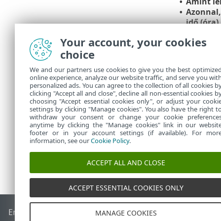
Amint le
•
Azonnal, 
•
idő (óra)
A következő l
Your account, your cookies
kattintson a
B
choice
Megjelenik eg
We and our partners use cookies to give you the best optimize
elsődleges és
online experience, analyze our website traffic, and serve you wit
profillal. A 
personalized ads. You can agree to the collection of all cookies b
ütemezett fel
clicking "Accept all and close", decline all non-essential cookies b
choosing "Accept essential cookies only", or adjust your cooki
settings by clicking "Manage cookies". You also have the right t
withdraw your consent or change your cookie preference
anytime by clicking the "Manage cookies" link in our websit
footer or in your account settings (if available). For mor
information, see our
Cookie Policy
.
ACCEPT ALL AND CLOSE
ACCEPT ESSENTIAL COOKIES ONLY
End of Life
Az ESET tudásbázisa
ESET Fórum
ESET Status Po
MANAGE COOKIES