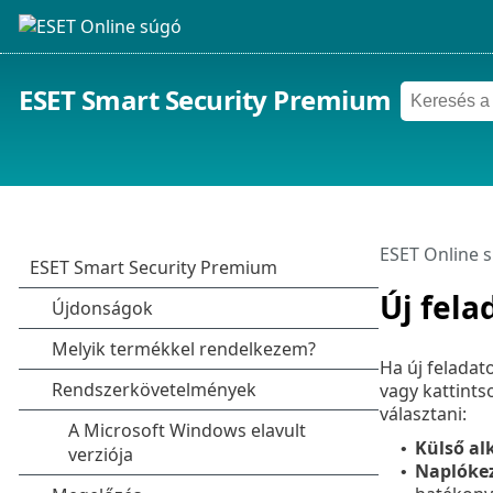
ESET Smart Security Premium
ESET Online 
Új fela
Ha új feladat
vagy kattints
választani:
Külső al
•
Naplókez
•