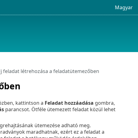
Magyar
j feladat létrehozása a feladatütemezőben
zőben
zben, kattintson a
Feladat hozzáadása
gombra,
ás
parancsot. Ötféle ütemezett feladat közül lehet
végrehajtásának ütemezése adható meg.
aradványok maradhatnak, ezért ez a feladat a