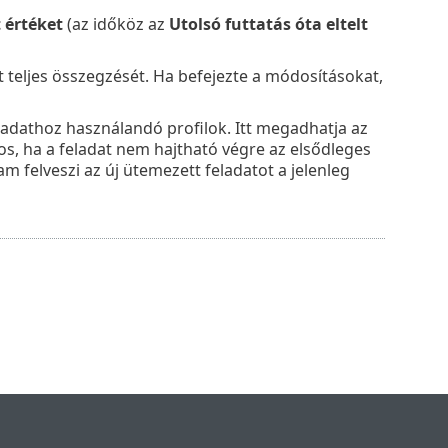
 értéket
(az időköz az
Utolsó futtatás óta eltelt
t teljes összegzését. Ha befejezte a módosításokat,
adathoz használandó profilok. Itt megadhatja az
os, ha a feladat nem hajtható végre az elsődleges
 felveszi az új ütemezett feladatot a jelenleg