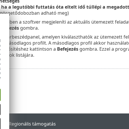
hetséges
ha a legutóbbi futtatás óta eltelt idő túllépi a megadott
görgetődobozban adható meg)
épésben a szoftver megjeleníti az aktuális ütemezett felada
efejezés
gombra.
y párbeszédpanel, amelyen kiválaszthatók az ütemezett fel
d
 a másodlagos profilt. A másodlagos profil akkor használat
h
megerősítéshez kattintson a
Befejezés
gombra. Ezzel a program
y
adatok listájára.
y
e
o
s
e
e
rtal
Regionális támogatás