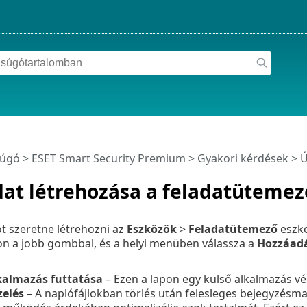
súgó
>
ESET Smart Security Premium
>
Gyakori kérdések
> Ú
dat létrehozása a feladatüteme
ot szeretne létrehozni az
Eszközök
>
Feladatütemező
eszkö
on a jobb gombbal, és a helyi menüben válassza a
Hozzáad
kalmazás futtatása
– Ezen a lapon egy külső alkalmazás 
elés
– A naplófájlokban törlés után felesleges bejegyzésm