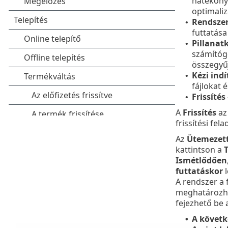
hatékony
optimaliz
Rendszer
•
futtatása
Pillanat
•
számítógé
összegyűj
Kézi ind
•
fájlokat 
Frissítés
•
A
Frissítés
az
frissítési fel
Az
Ütemezett
kattintson a
Ismétlődően
futtatáskor
l
A rendszer a 
meghatározhat
fejezhető be 
A követk
•