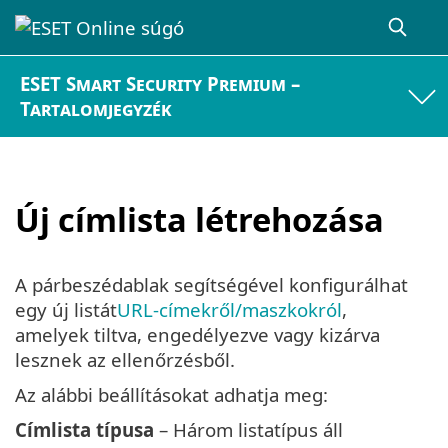
ESET Smart Security Premium –
Tartalomjegyzék
Új címlista létrehozása
A párbeszédablak segítségével konfigurálhat
egy új listát
URL-címekről/maszkokról
,
amelyek tiltva, engedélyezve vagy kizárva
lesznek az ellenőrzésből.
Az alábbi beállításokat adhatja meg:
Címlista típusa
– Három listatípus áll