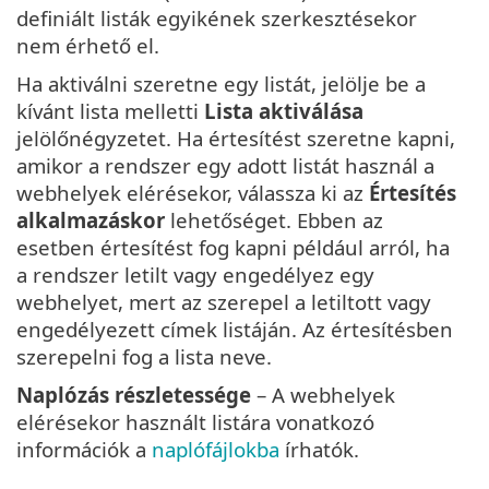
definiált listák egyikének szerkesztésekor
nem érhető el.
Ha aktiválni szeretne egy listát, jelölje be a
kívánt lista melletti
Lista aktiválása
jelölőnégyzetet. Ha értesítést szeretne kapni,
amikor a rendszer egy adott listát használ a
webhelyek elérésekor, válassza ki az
Értesítés
alkalmazáskor
lehetőséget. Ebben az
esetben értesítést fog kapni például arról, ha
a rendszer letilt vagy engedélyez egy
webhelyet, mert az szerepel a letiltott vagy
engedélyezett címek listáján. Az értesítésben
szerepelni fog a lista neve.
Naplózás részletessége
– A webhelyek
elérésekor használt listára vonatkozó
információk a
naplófájlokba
írhatók.