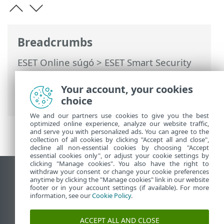
Breadcrumbs
ESET Online súgó
>
ESET Smart Security
Premium
>
Az ESET Smart Security
Premium használata
>
Eszközök
>
Your account, your cookies
Naplófájlok
choice
We and our partners use cookies to give you the best
optimized online experience, analyze our website traffic,
and serve you with personalized ads. You can agree to the
collection of all cookies by clicking "Accept all and close",
decline all non-essential cookies by choosing "Accept
essential cookies only", or adjust your cookie settings by
clicking "Manage cookies". You also have the right to
withdraw your consent or change your cookie preferences
Asztali webhely megtekintése
anytime by clicking the "Manage cookies" link in our website
footer or in your account settings (if available). For more
End of Life
information, see our
Cookie Policy
.
Az ESET tudásbázisa
ESET Fórum
ACCEPT ALL AND CLOSE