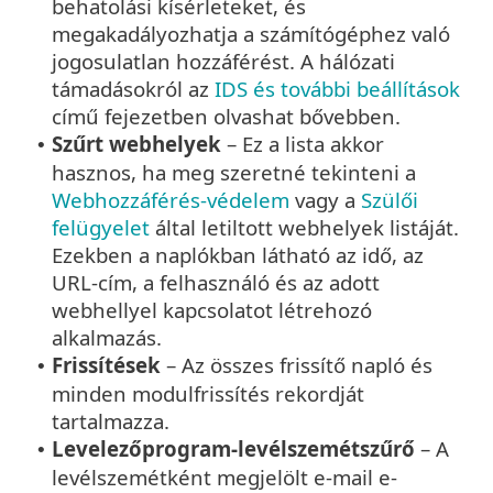
behatolási kísérleteket, és
megakadályozhatja a számítógéphez való
jogosulatlan hozzáférést. A hálózati
támadásokról az
IDS és további beállítások
című fejezetben olvashat bővebben.
Szűrt webhelyek
– Ez a lista akkor
•
hasznos, ha meg szeretné tekinteni a
Webhozzáférés-védelem
vagy a
Szülői
felügyelet
által letiltott webhelyek listáját.
Ezekben a naplókban látható az idő, az
URL-cím, a felhasználó és az adott
webhellyel kapcsolatot létrehozó
alkalmazás.
Frissítések
– Az összes frissítő napló és
•
minden modulfrissítés rekordját
tartalmazza.
Levelezőprogram-levélszemétszűrő
– A
•
levélszemétként megjelölt e-mail e-