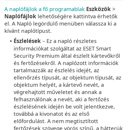
A naplófájlok a fő programablak
Eszközök
>
Naplófájlok
lehetőségére kattintva érhetők
el. A Napló legördülő menüben válassza ki a
kívánt naplótípust.
Észlelések
– Ez a napló részletes
•
információkat szolgáltat az ESET Smart
Security Premium által észlelt kártevőkről
és fertőzésekről. A naplózott információk
tartalmazzák az észlelés idejét, az
ellenőrzés típusát, az objektum típusát, az
objektum helyét, a kártevő nevét, a
végrehajtott műveletet és annak a
felhasználónak a nevét, aki a fertőzés
észlelésének idején be volt jelentkezve,
továbbá a kivonatot és az első
előfordulást. A nem megtisztított
fertőzések szövege vörös színű, a hátterük