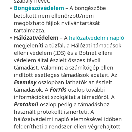
szabály nevét.
Böngészővédelem
– A böngészőbe
•
betöltött nem ellenőrzött/nem
megbízható fájlok nyilvántartását
tartalmazza.
Hálózatvédelem
– A
hálózatvédelmi napló
•
megjeleníti a tűzfal, a Hálózati támadások
elleni védelem (IDS) és a Botnet elleni
védelem által észlelt összes távoli
támadást. Valamint a számítógép ellen
indított esetleges támadások adatait. Az
Esemény
oszlopban láthatók az észlelt
támadások. A
Forrás
oszlop további
információkat szolgáltat a támadóról. A
Protokoll
oszlop pedig a támadáshoz
használt protokollt ismerteti. A
hálózatvédelmi napló elemzésével időben
felderítheti a rendszer ellen végrehajtott