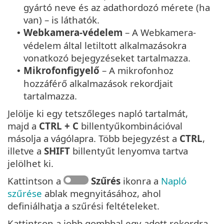
gyártó neve és az adathordozó mérete (ha
van) – is láthatók.
Webkamera-védelem
– A Webkamera-
•
védelem által letiltott alkalmazásokra
vonatkozó bejegyzéseket tartalmazza.
Mikrofonfigyelő
– A mikrofonhoz
•
hozzáférő alkalmazások rekordjait
tartalmazza.
Jelölje ki egy tetszőleges napló tartalmát,
majd a
CTRL + C
billentyűkombinációval
másolja a vágólapra. Több bejegyzést a
CTRL
,
illetve a
SHIFT
billentyűt lenyomva tartva
jelölhet ki.
Kattintson a
Szűrés
ikonra a
Napló
szűrése
ablak megnyitásához, ahol
definiálhatja a szűrési feltételeket.
Kattintson a jobb gombbal egy adott rekordra