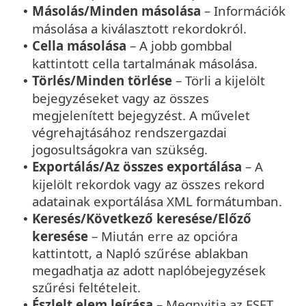
Másolás/Minden másolása
– Információk
•
másolása a kiválasztott rekordokról.
Cella másolása
– A jobb gombbal
•
kattintott cella tartalmának másolása.
Törlés/Minden törlése
– Törli a kijelölt
•
bejegyzéseket vagy az összes
megjelenített bejegyzést. A művelet
végrehajtásához rendszergazdai
jogosultságokra van szükség.
Exportálás/Az összes exportálása
– A
•
kijelölt rekordok vagy az összes rekord
adatainak exportálása XML formátumban.
Keresés/Következő keresése/Előző
•
keresése
– Miután erre az opcióra
kattintott, a Napló szűrése ablakban
megadhatja az adott naplóbejegyzések
szűrési feltételeit.
Észlelt elem leírása
– Megnyitja az ESET
•