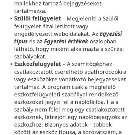
mailekhez tartozó bejegyzéseket
tartalmazza.
Szülői felügyelet
– Megjeleníti a Szülői
•
felügyelet által letiltott vagy
engedélyezett weboldalakat. Az
Egyezési
típus
és az
Egyezési értékek
oszlopban
látható, hogy miként alkalmazta a szűrési
szabályokat.
Eszközfelügyelet
– A számítógéphez
•
csatlakoztatott cserélhető adathordozókra
vagy eszközökre vonatkozó bejegyzéseket
tartalmaz. A program csak a megfelelő
eszközfelügyeleti szabállyal rendelkező
eszközöket jegyzi fel a naplófájlba. Ha a
szabály nem felel meg egy csatlakoztatott
eszköznek, létrejön egy naplóbejegyzés az
eszközhöz. Bizonyos adatok – többek
között az eszköz típusa, a sorozatszám, a