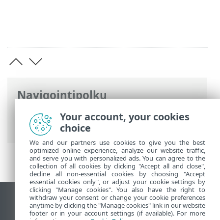
Navigointipolku
ESET-online-ohje
>
ESET Smart Security
Your account, your cookies
Premium
>
Lisäasetukset
> Päivitykset
choice
We and our partners use cookies to give you the best
optimized online experience, analyze our website traffic,
and serve you with personalized ads. You can agree to the
collection of all cookies by clicking "Accept all and close",
decline all non-essential cookies by choosing "Accept
essential cookies only", or adjust your cookie settings by
clicking "Manage cookies". You also have the right to
withdraw your consent or change your cookie preferences
Näytä tietokonesivusto
anytime by clicking the "Manage cookies" link in our website
footer or in your account settings (if available). For more
End of Life