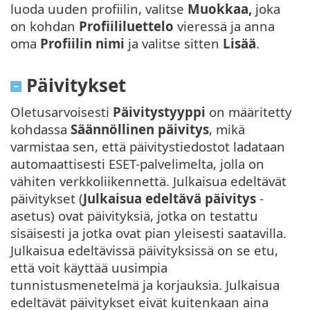
luoda uuden profiilin, valitse
Muokkaa,
joka
on kohdan
Profiililuettelo
vieressä ja anna
oma
Profiilin nimi
ja valitse sitten
Lisää
.
Päivitykset
Oletusarvoisesti
Päivitystyyppi
on määritetty
kohdassa
Säännöllinen päivitys
, mikä
varmistaa sen, että päivitystiedostot ladataan
automaattisesti ESET-palvelimelta, jolla on
vähiten verkkoliikennettä. Julkaisua edeltävät
päivitykset (
Julkaisua edeltävä päivitys
-
asetus) ovat päivityksiä, jotka on testattu
sisäisesti ja jotka ovat pian yleisesti saatavilla.
Julkaisua edeltävissä päivityksissä on se etu,
että voit käyttää uusimpia
tunnistusmenetelmä ja korjauksia. Julkaisua
edeltävät päivitykset eivät kuitenkaan aina