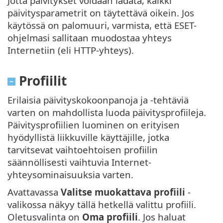
Jotta päivitykset voidaan ladata, kaikki
päivitysparametrit on täytettävä oikein. Jos
käytössä on palomuuri, varmista, että ESET-
ohjelmasi sallitaan muodostaa yhteys
Internetiin (eli HTTP-yhteys).
Profiilit
Erilaisia päivityskokoonpanoja ja -tehtäviä
varten on mahdollista luoda päivitysprofiileja.
Päivitysprofiilien luominen on erityisen
hyödyllistä liikkuville käyttäjille, jotka
tarvitsevat vaihtoehtoisen profiilin
säännöllisesti vaihtuvia Internet-
yhteysominaisuuksia varten.
Avattavassa
Valitse muokattava profiili
-
valikossa näkyy tällä hetkellä valittu profiili.
Oletusvalinta on
Oma profiili
. Jos haluat