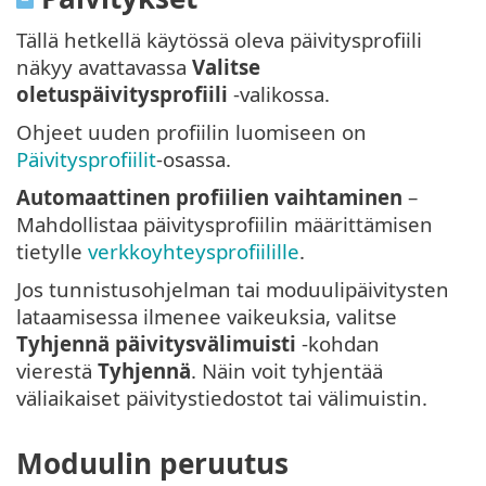
Tällä hetkellä käytössä oleva päivitysprofiili
näkyy avattavassa
Valitse
oletuspäivitysprofiili
-valikossa.
Ohjeet uuden profiilin luomiseen on
Päivitysprofiilit
-osassa.
Automaattinen profiilien vaihtaminen
–
Mahdollistaa päivitysprofiilin määrittämisen
tietylle
verkkoyhteysprofiilille
.
Jos tunnistusohjelman tai moduulipäivitysten
lataamisessa ilmenee vaikeuksia, valitse
Tyhjennä päivitysvälimuisti
-kohdan
vierestä
Tyhjennä
. Näin voit tyhjentää
väliaikaiset päivitystiedostot tai välimuistin.
Moduulin peruutus