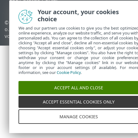
Regionaler Support
Your account, your cookies
choice
© 1992 - 2025 ESET, spol. s r.
Cookies verwalten
We and our partners use cookies to give you the best optimize
o. - Alle Rechte
Cookie-Richtlinie
online experience, analyze our website traffic, and serve you wit
vorbehalten.
personalized ads. You can agree to the collection of all cookies b
clicking "Accept all and close", decline all non-essential cookies b
choosing "Accept essential cookies only", or adjust your cooki
settings by clicking "Manage cookies". You also have the right t
withdraw your consent or change your cookie preference
anytime by clicking the "Manage cookies" link in our websit
footer or in your account settings (if available). For mor
information, see our
Cookie Policy
.
ACCEPT ALL AND CLOSE
ACCEPT ESSENTIAL COOKIES ONLY
MANAGE COOKIES