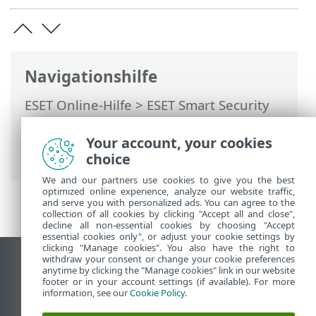
Navigationshilfe
ESET Online-Hilfe
>
ESET Smart Security
Premium
>
Erweiterte Einstellungen
>
Schutzfunktionen
>
Echtzeit-Dateischutz
Your account, your cookies
> Ausgeschlossene Prozesse
choice
We and our partners use cookies to give you the best
optimized online experience, analyze our website traffic,
and serve you with personalized ads. You can agree to the
collection of all cookies by clicking "Accept all and close",
decline all non-essential cookies by choosing "Accept
essential cookies only", or adjust your cookie settings by
clicking "Manage cookies". You also have the right to
withdraw your consent or change your cookie preferences
Desktop-Site anzeigen
anytime by clicking the "Manage cookies" link in our website
footer or in your account settings (if available). For more
End of Life
information, see our
Cookie Policy
.
ESET Knowledgebase