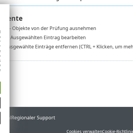
emente
gen
- Objekte von der Prüfung ausnehmen
d
h
ten
- Ausgewählten Eintrag bearbeiten
y
y
– Ausgewählte Einträge entfernen (CTRL + Klicken, um me
e
o
s
e
e
ortal
Regionaler Support
Cookies verwalten
Cookie-Richtlini