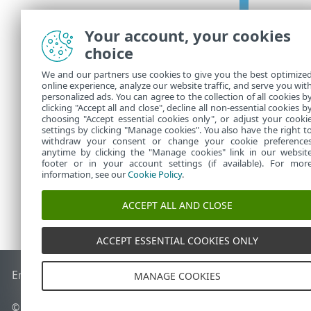
Your account, your cookies
Steuerel
choice
Hinzufü
•
We and our partners use cookies to give you the best optimize
online experience, analyze our website traffic, and serve you wit
Bearbei
•
personalized ads. You can agree to the collection of all cookies b
clicking "Accept all and close", decline all non-essential cookies b
Löschen
•
choosing "Accept essential cookies only", or adjust your cooki
settings by clicking "Manage cookies". You also have the right t
withdraw your consent or change your cookie preference
anytime by clicking the "Manage cookies" link in our websit
footer or in your account settings (if available). For mor
information, see our
Cookie Policy
.
ACCEPT ALL AND CLOSE
ACCEPT ESSENTIAL COOKIES ONLY
End of Life
ESET Knowledgebase
ESET-Forum
ESET Status P
MANAGE COOKIES
© 1992 - 2025 ESET, spol. s r. o. - Alle Rechte vorbehalten.