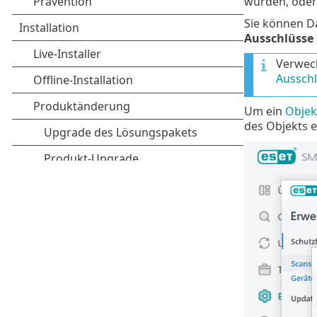
würden, oder 
Sie können D
Ausschlüsse
Verwech
Aussch
Um ein
Objek
des Objekts e