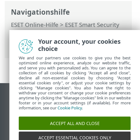
Navigationshilfe
ESET Online-Hilfe
>
ESET Smart Security
Premium
>
Erweiterte Einstellungen
>
Benachrichtigungen
>
Interaktive
Your account, your cookies
Warnungen
> Bestätigungsnachrichten
choice
We and our partners use cookies to give you the best
optimized online experience, analyze our website traffic,
and serve you with personalized ads. You can agree to the
collection of all cookies by clicking "Accept all and close",
decline all non-essential cookies by choosing "Accept
essential cookies only", or adjust your cookie settings by
clicking "Manage cookies". You also have the right to
withdraw your consent or change your cookie preferences
Desktop-Site anzeigen
anytime by clicking the "Manage cookies" link in our website
footer or in your account settings (if available). For more
End of Life
information, see our
Cookie Policy
.
ESET Knowledgebase
ESET-Forum
ACCEPT ALL AND CLOSE
ESET Status Portal
Regionaler Support
ACCEPT ESSENTIAL COOKIES ONLY