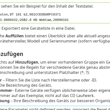
 sehen Sie ein Beispiel für den Inhalt der Textdatei:
ston,DT 101 G2,001CCE0DGRFC0371
1-0009432,USB2.0 HD WebCam,20090101
 Exportiert eine Geräteliste in eine Datei.
che
Auffüllen
bietet einen Überblick über alle aktuell ang
rätehersteller, Modell und Seriennummer (sofern verfügbar
nzufügen
echts auf
Hinzufügen
, um einer vorhandenen Gruppe ein Ge
önnen Sie die Regeln für verschiedene Geräte genau absti
einschreibung und unterstützen Platzhalter (*, ?):
r
– Filtern Sie die Liste nach Herstellername oder -ID.
Die Bezeichnung des Geräts.
ummer
– Externe Geräte verfügen üblicherweise über eigen
mmer auf das Exemplar, nicht auf das CD Laufwerk.
ibung
– Ihre Beschreibung des Geräts zur besseren Organis
ese Parameter nicht definiert werden, ignoriert die Regel 