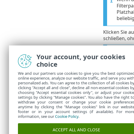
Filterp
Platzhal
beliebig
Klicken Sie a
schließen, oh
Nachdem
Your account, your cookies
erstell
choice
Beachten Sie,
We and our partners use cookies to give you the best optimize
Speichergerät
online experience, analyze our website traffic, and serve you wit
Schreibblock
personalized ads. You can agree to the collection of all cookies b
gesperrt ode
clicking "Accept all and close", decline all non-essential cookies b
choosing "Accept essential cookies only", or adjust your cooki
settings by clicking "Manage cookies". You also have the right t
withdraw your consent or change your cookie preference
anytime by clicking the "Manage cookies" link in our websit
footer or in your account settings (if available). For mor
information, see our
Cookie Policy
.
ACCEPT ALL AND CLOSE