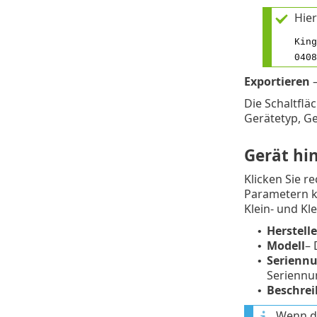
Hier
King
0408
Exportieren
–
Die Schaltflä
Gerätetyp, Ge
Gerät hi
Klicken Sie r
Parametern k
Klein- und Kl
Herstelle
•
Modell
– 
•
Serienn
•
Seriennu
Beschre
•
Wenn di