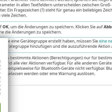
arameter in allen Textfeldern unterscheiden zwischen Groß
ter. Ein Fragezeichen (?) steht für genau ein beliebiges Zeic
 viele Zeichen.
uf
OK
, um die Änderungen zu speichern. Klicken Sie auf
Abb
ne die Änderungen zu speichern.
 Sie eine Gerätegruppe erstellt haben, müssen Sie
eine n
te Gerätegruppe hinzufügen und die auszuführende Aktion
 dass bestimmte Aktionen (Berechtigungen) nur für bestim
d
e sind alle vier Aktionen verfügbar. Für alle anderen Geräte
h
ist beispielsweise für Bluetooth-Geräte nicht verfügbar. 
y
r zugelassen werden oder eine Warnung auslösen.
y
e
o
s
e
e