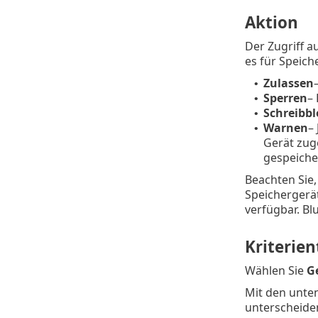
Aktion
Der Zugriff a
es für Speich
Zulassen
•
Sperren
– 
•
Schreibbl
•
Warnen
–
•
Gerät zug
gespeiche
Beachten Sie,
Speichergerät
verfügbar. B
Kriterien
Wählen Sie
G
Mit den unte
unterscheiden