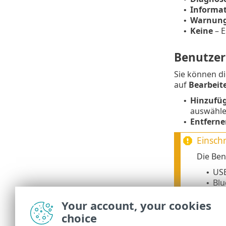
Informa
•
Warnun
•
Keine
– 
•
Benutzer
Sie können d
auf
Bearbeit
Hinzufü
•
auswähle
Entferne
•
Einsch
Die Ben
US
•
Blu
•
Sma
•
Your account, your cookies
Bil
•
Mo
•
choice
LP
•