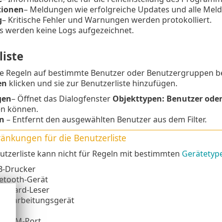
tionen
– Meldungen wie erfolgreiche Updates und alle Meld
g
– Kritische Fehler und Warnungen werden protokolliert.
Es werden keine Logs aufgezeichnet.
liste
ie Regeln auf bestimmte Benutzer oder Benutzergruppen b
en
klicken und sie zur Benutzerliste hinzufügen.
gen
– Öffnet das Dialogfenster
Objekttypen: Benutzer ode
n können.
n
– Entfernt den ausgewählten Benutzer aus dem Filter.
ränkungen für die Benutzerliste
utzerliste kann nicht für Regeln mit bestimmten
Gerätetyp
B-Drucker
etooth-Gerät
rtcard-Leser
dverarbeitungsgerät
dem
T/COM-Port