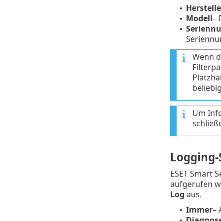
Herstelle
•
Modell
– 
•
Serienn
•
Seriennu
Wenn di
Filterp
Platzhal
beliebig
Um Info
schließ
Logging-
ESET Smart Se
aufgerufen w
Log
aus.
Immer
– 
•
Diagnos
•