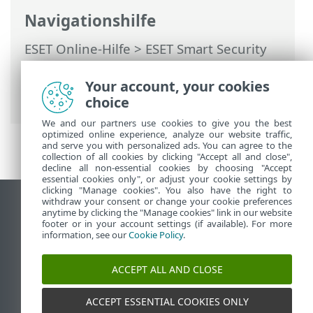
Navigationshilfe
ESET Online-Hilfe
>
ESET Smart Security
Premium
>
Erweiterte Einstellungen
>
Schutzfunktionen
>
Gerätesteuerung
>
Your account, your cookies
Webcam-Schutz
choice
We and our partners use cookies to give you the best
optimized online experience, analyze our website traffic,
and serve you with personalized ads. You can agree to the
collection of all cookies by clicking "Accept all and close",
decline all non-essential cookies by choosing "Accept
essential cookies only", or adjust your cookie settings by
clicking "Manage cookies". You also have the right to
withdraw your consent or change your cookie preferences
Desktop-Site anzeigen
anytime by clicking the "Manage cookies" link in our website
footer or in your account settings (if available). For more
End of Life
information, see our
Cookie Policy
.
ESET Knowledgebase
ESET-Forum
ACCEPT ALL AND CLOSE
ESET Status Portal
Regionaler Support
ACCEPT ESSENTIAL COOKIES ONLY