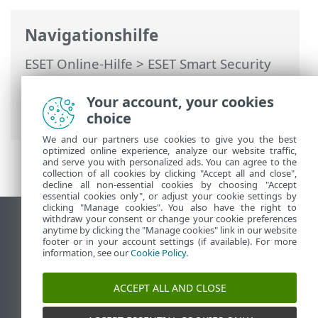
Navigationshilfe
ESET Online-Hilfe
>
ESET Smart Security
Premium
>
Erweiterte Einstellungen
>
Schutzfunktionen
>
Gerätesteuerung
>
Your account, your cookies
Regel-Editor für die Medienkontrolle
choice
We and our partners use cookies to give you the best
optimized online experience, analyze our website traffic,
and serve you with personalized ads. You can agree to the
collection of all cookies by clicking "Accept all and close",
decline all non-essential cookies by choosing "Accept
essential cookies only", or adjust your cookie settings by
clicking "Manage cookies". You also have the right to
withdraw your consent or change your cookie preferences
Desktop-Site anzeigen
anytime by clicking the "Manage cookies" link in our website
footer or in your account settings (if available). For more
End of Life
information, see our
Cookie Policy
.
ESET Knowledgebase
ESET-Forum
ACCEPT ALL AND CLOSE
ESET Status Portal
Regionaler Support