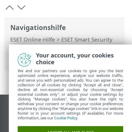
Navigationshilfe
ESET Online-Hilfe
>
ESET Smart Security
Premium
>
Arbeiten mit ESET Smart
Security Premium
>
Einstellungen
>
Your account, your cookies
Internet-Schutz
> Phishing-Schutz
choice
We and our partners use cookies to give you the best
optimized online experience, analyze our website traffic,
and serve you with personalized ads. You can agree to the
collection of all cookies by clicking "Accept all and close",
decline all non-essential cookies by choosing "Accept
essential cookies only", or adjust your cookie settings by
clicking "Manage cookies". You also have the right to
withdraw your consent or change your cookie preferences
Desktop-Site anzeigen
anytime by clicking the "Manage cookies" link in our website
footer or in your account settings (if available). For more
End of Life
information, see our
Cookie Policy
.
ESET Knowledgebase
ESET-Forum