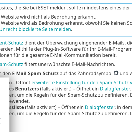
sites, die Sie bei ESET melden, sollte mindestens eines der 
 Website wird nicht als Bedrohung erkannt.
 Website wird als Bedrohung erkannt, obwohl Sie keinen Sc
Unrecht blockierte Seite melden
.
ient-Schutz
dient der Überwachung eingehender E-Mails, di
rden. Mithilfe der Plug-In-Software für Ihr E-Mail-Progra
ionen für die gesamte E-Mail-Kommunikation bereit.
pam-Schutz
filtert unerwünschte E-Mail-Nachrichten.
ür den
E-Mail-Spam-Schutz
auf das Zahnradsymbol
und w
ieren
- Öffnet
erweiterte Einstellung für den Spam-Schutz v
ste des Benutzers
(falls aktiviert) – Öffnet ein
Dialogfenster
,
önnen, um die Regeln für den Spam-Schutz zu definieren. Di
 angewendet.
d
Adressliste
(falls aktiviert) – Öffnet ein
Dialogfenster
, in de
h
önnen, um die Regeln für den Spam-Schutz zu definieren. Di
y
det.
y
e
o