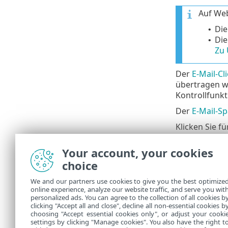
Auf Web
Die
•
Die
•
Zu 
Der
E-Mail-Cl
übertragen we
Kontrollfunkt
Der
E-Mail-S
Klicken Sie f
Konfigur
•
Your account, your cookies
Adressli
•
choice
löschen k
Benutzer
We and our partners use cookies to give you the best optimize
Globale 
•
online experience, analyze our website traffic, and serve you wit
löschen k
personalized ads. You can agree to the collection of all cookies b
angewen
clicking "Accept all and close", decline all non-essential cookies b
choosing "Accept essential cookies only", or adjust your cooki
settings by clicking "Manage cookies". You also have the right t