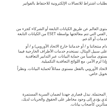
ماية البيانات) مثل، متطلبات اشتراط للاتصالات الإلكترونية للاحتفاظ بالفواتير
 ESET عبارة عن شركة تعمل على مستوى العالم عن طريق الكيانات التابعة أو الشركاء كجزء من
شبكة المبيعات والخدمات والدعم لدينا. قد يتم نقل معلومات الترخيص والفوترة والدعم الفني التي تتم معالجتها بواسطة ESET من الكيانات التابعة
ذلك، بناءً على موقعك (استخدام منتجاتنا و / أو خدماتنا خارج الاتحاد الأوروبي) و / أو
ي. على سبيل المثال، نستخدم خدمات الأطراف الخارجية فيما
وى مناسباً من حماية البيانات عبر التدابير التعاقدية
ا لزم الأمر، مع اللوائح التعاقدية التكميلية.
حاد الأوروبي بالفعل مستوى مماثلاً لحماية البيانات. ونظراً
 تخويل خاص.
مخاطر المحتملة. نبذل قصارى جهدنا لضمان السرية المستمرة
 الذي يؤدي إلى وجود مخاطر على الحقوق والحريات لديك،
متأثرين كأصحاب بيانات.