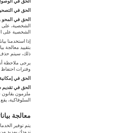
الحق في الوصول
الحق في التصحي
الحق في المحو و
الشخصية، على سب
الشخصية على الفو
بتقييد معالجة بي
ذلك، سيتم حذف ب
يرجى ملاحظة أنه 
وفترات احتفاظ أ
الحق في إمكانية 
الحق في تقديم 
ملزمون بقانون حم
السلوفاكية، يقع في 82007 Bratislava 27, Slovak Republic
معالجة بيان
يتم توفير الخدمات التي تقدمها ESET
نزودك بمزيد من 