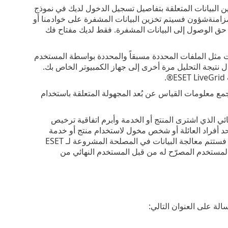
فة Password Manager، فسيتم تخزين البيانات المتعلقة بتفاصيل تسجيل الدخول لديك في نموذج
زامنةشؤون فسيتم تخزين البيانات المشفرة على خوادمنا أو
لضمان هذه الخدمة. لا يوجد لدي ESET أو مزود الخدمة حق الوصول إلى البيانات المشفرة. فقط لديك مفتاح فك
ESET Li فستتطلب تقديم عينات مثل الملفات المحددة مسبقاً والمحددة بواسطة المستخدم
ت التي تختارها للتحليل عن بُعد إلى خدمة ESET، وسيتم إرسال نتيجة التحليل مرة أخرى إلى جهاز الكمبيوتر الخاص بك.
ع معلومات القياس عن بُعد المجهولة المتعلقة باستخدام
ئي الذي اشترى المنتج أو الخدمة وأبرم اتفاقية ترخيص
نهائي أو أحد أفراد العائلة أو شخص مخول لاستخدام منتج أو خدمة
بخلاف ذلك من قِبل المستخدم النهائي بما يتوافق مع اتفاقية ترخيص المستخدم النهائي، فستتم معالجة البيانات في المصلحة المشروعة لـ ESET
مادة 6 (1) و) من القانون العام لحماية البيانات (GDPR) لتمكين المستخدم المصرّح له من قبل المستخدم النهائي من
ة على العنوان التالي: