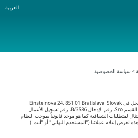
العربية
ية > سياسة الخصوصية
تعد حماية البيانات الشخصية ذات أهمية خاصة لشركة ESET, spol. s r. o.، بمكتبها المسجل في Einsteinova 24, 851 01 Bratislava, Slovak
Republic، المسجلة في السجل التجاري الذي تديره محكمة مقاطعة براتيسلافا الأولى، القسم Sro، رقم الإدخال 3586/B، رقم تسجيل الأعمال
لمتحكمة في البيانات ("ESET" أو "نحن"). نريد الامتثال لمتطلبات الشفافية كما هو موحد قانونياً بموجب النظام
شر سياسة الخصوصية هذه لغرض إعلام عملائنا ("المستخدم النهائي" أو "أنت")