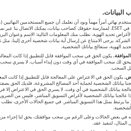
البيانات.
دم نهائي أمراً مهماً ونود أن نعلمك أن جميع المستخدمين النهائيين (م
التالية المضمونة في ESET. لممارسة حقوقك كصاحب بيانات، يمكنك الاتصال بن
dpo@eset.. لأغراض تحديد الهوية، نطلب منك المعلومات التالية: الاسم وعنوان ا
لشركة. يرجى الامتناع عن إرسال أية بيانات شخصية أخرى إلينا، مثل تار
يد الهوية، سنعالج بياناتك الشخصية.
موافقة.
يكون الحق في سحب الموافقة قابل للتطبيق إذا كانت المعالجة ب
حق لك سحب الموافقة في أي وقت دون إبداء أسباب. لا يسري سحب المواف
بل السحب.
اض.
الجنا بياناتك الشخصية لحماية أحد المصالح المشروعة، فلديك الحق ب
الجة بياناتك الشخصية في أي وقت. لا يسري الحق في الاعتراض إلا في ال
ذا عالجنا بياناتك الشخصية لأغراض التسويق المباشر، فليس من الضروري
الشخصية.
 في بعض الحالات وعلى الرغم من سحب موافقتك، يحق لنا إجراء مزيد من
المثال، لتنفيذ عقد.