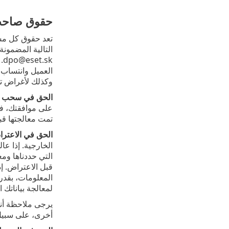
حقوق صاحب 
تعد حقوق كل مستخ
sk
العميل وانتساب ا
وكذلك لأغراض تحد
الحق في سحب ال
على موافقتك، في
تمت معالجتها ق
الحق في الاعتر
الخارجية. إذا ع
التي حددناها ومع
قبل الاعتراض. إ
لمعالجة بياناتك 
يرجى ملاحظة أنه
أخرى، على سبيل 