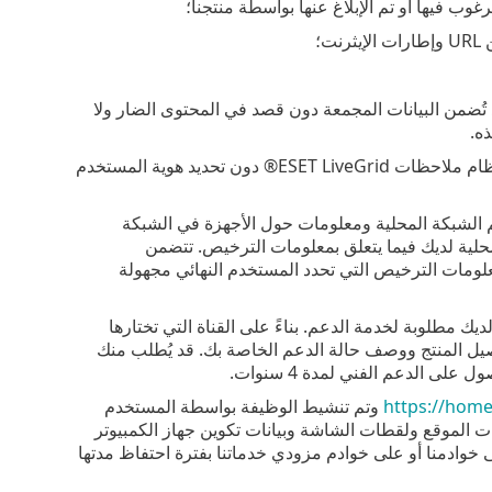
غوب فيها أو تم الإبلاغ عنها بواسطة منتجنا؛
تُضمن البيانات المجمعة دون قصد في المحتوى الضار ولا
ه.
من المفترض أن تُستخدم جميع المعلومات التي تم الحصول عليها ومعالجتها من خلال نظام ملاحظات ESET LiveGrid® دون تحديد هوية المستخدم
م الشبكة المحلية ومعلومات حول الأجهزة في الشبكة
 وعنوان IP وعنوان MAC للجهاز في الشبكة المحلية لديك فيما يتعلق بمعلومات الترخيص. تتضمن
معلومات الترخيص التي تحدد المستخدم النهائي مجهولة
ك مطلوبة لخدمة الدعم. بناءً على القناة التي تختارها
صيل المنتج ووصف حالة الدعم الخاصة بك. قد يُطلب منك
ى الدعم الفني لمدة 4 سنوات.
https://hom
وتم تنشيط الوظيفة بواسطة المستخدم
نات الموقع ولقطات الشاشة وبيانات تكوين جهاز الكمبيوتر
ى خوادمنا أو على خوادم مزودي خدماتنا بفترة احتفاظ مدتها