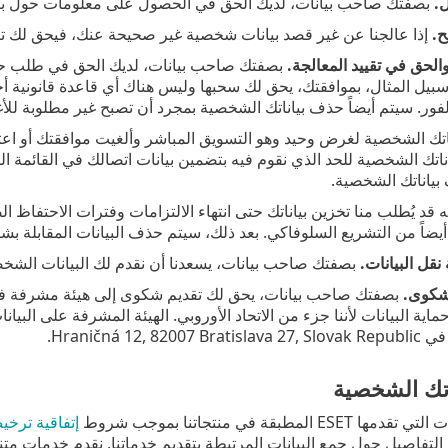
.
بصفتك صاحب بيانات، لديك الحق في الحصول على معلومات حول بياناتك المخزنة بواس
ح.
إذا عالجنا عن غير قصد بيانات شخصية غير صحيحة عنك، فيحق لك ت
الحق في تقييد المعالجة.
بصفتك صاحب بيانات، لديك الحق في طلب حذف مع
يل المثال، بموافقتك، يحق لك سحبها وليس هناك أي قاعدة قانونية أخ
ر. سيتم أيضاً حذف بياناتك الشخصية بمجرد أن تصبح غير مطلوبة للأغرا
اناتك الشخصية للحد الذي نقوم فيه بتضمين بيانات اتصالك في القائمة ال
ياناتك الشخصية.
قد يُطلب منا تخزين بياناتك حتى انتهاء الالتزامات وفترات الاحتفاظ ال
يضاً من التشريع السلوفاكي. بعد ذلك، سيتم حذف البيانات المقابلة بش
نقل البيانات.
بصفتك صاحب بيانات، يسعدنا أن نقدم لك البيانات الشخصية التي تتم
شكوى.
اية البيانات لأننا جزء من الاتحاد الأوروبي. الهيئة المشرفة على الب
Hraničná 12, .
اتك الشخصية
 المطبقة في منتجاتنا بموجب شروط
إتفاقية ترخ
التفاصيل حول جمع البيانات المرتبطة بتقديم خدماتنا. نقدم خدمات م