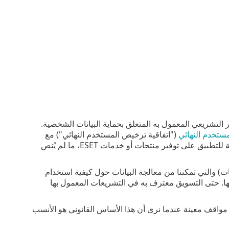
ار التشريعي المعمول به المتعلق بحماية البيانات الشخصية.
مستخدم النهائي
("اتفاقية ترخيص المستخدم النهائي") مع
المستخدم النهائي (المادة 6 (1) (ب) من اللائحة العامة لحماية البيانات)، والتي تكون قابلة للتطبيق على توفير منتجات أو خدمات ESET، ما لم يُنص
من اللائحة العامة لحماية البيانات) والتي تمكننا من معالجة البيانات حول كيفية استخدام
ا. حتى التسويق معترف به في التشريعات المعمول بها
نطلبها منك في مواقف معينة عندما نرى أن هذا الأساس القانوني هو الأنسب