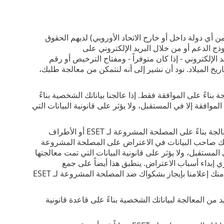
ن أي دولة داخل أو خارج الاتحاد الأوروبي) لديهم الحقوق
ا عبر نموذج الدعم أو من خلال البريد الإلكتروني على
لبريد الإلكتروني - إذا كان متوفراً - ومفتاح الترخيص أو رقم
يخ الميلاد. نود أن نشير إلى أنه لنتمكن من معالجة طلبك،
ناءً على الموافقة فقط. إذا عالجنا بياناتك الشخصية بناءً
قة إلا في المستقبل، ولا يؤثر على قانونية البيانات التي
يكون الحق في الاعتراض على المعالجة قابل للتطبيق إذا كانت المعالجة بناءً على المصلحة المشروعة لـ ESET أو الأطراف
صفتك صاحب البيانات في الاعتراض على المصلحة المشروعة
مستقبل، ولا يؤثر على قانونية البيانات التي تمت معالجتها
 إبداء أسباب الاعتراض. ينطبق هذا أيضاً على جمع
المعلومات، بقدر ما يرتبط بمثل هذا التسويق المباشر. في جميع الحالات الأخرى، نطلب منك إعلامنا بإيجاز بشكواك ضد المصلحة المشروعة لـ ESET
 المعالجة لبياناتك الشخصية بناءً على قاعدة قانونية