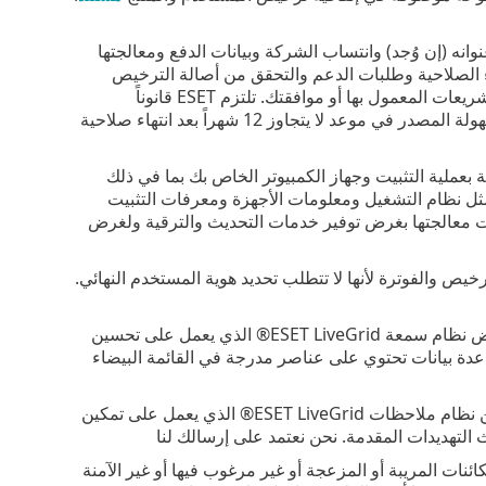
انه (إن وُجد) وانتساب الشركة وبيانات الدفع ومعالجتها
نتهاء الصلاحية وطلبات الدعم والتحقق من أصالة الترخيص
وتقديم الخدمات والإشعارات الأخرى التي تتضمن الرسائل التسويقية بما يتماشى مع التشريعات المعمول بها أو موافقتك. تلتزم ESET قانوناً
بالاحتفاظ بمعلومات الفوترة لمدة 10 سنوات، ومع ذلك، ستكون معلومات الترخيص مجهولة المصدر في موعد لا يتجاوز 12 شهراً بعد انتهاء صلاحية
بعملية التثبيت وجهاز الكمبيوتر الخاص بك بما في ذلك
ثل نظام التشغيل ومعلومات الأجهزة ومعرفات التثبيت
الخاصة بالمنتج التي تمت معالجتها بغرض توفير خدمات التحديث والترقية ولغرض
ص والفوترة لأنها لا تتطلب تحديد هوية المستخدم النهائي.
. تتم معالجة عمليات التجزئة أحادية الاتجاه بالتسلل لغرض نظام سمعة ESET LiveGrid® الذي يعمل على تحسين
عدة بيانات تحتوي على عناصر مدرجة في القائمة البيضاء
. عينات وبيانات تعريف مريبة من كل مكان كجزء من نظام ملاحظات ESET LiveGrid® الذي يعمل على تمكين
نات المريبة أو المزعجة أو غير مرغوب فيها أو غير الآمنة