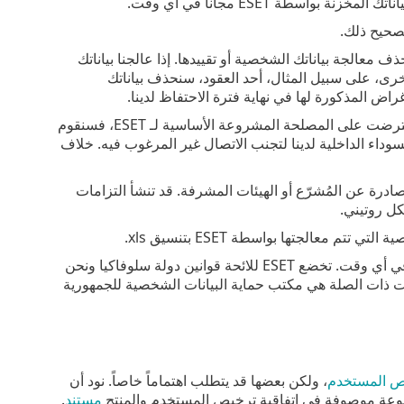
طة ESET مجاناً في أي وقت.
صحيح ذلك.
الجة بياناتك الشخصية أو تقييدها. إذا عالجنا بياناتك
رى، على سبيل المثال، أحد العقود، سنحذف بياناتك
ض المذكورة لها في نهاية فترة الاحتفاظ لدينا.
إذا استخدمنا بياناتك الشخصية لغرض وحيد وهو التسويق المباشر وألغيت موافقتك أو اعترضت على المصلحة المشروعة الأساسية لـ ESET، فسنقوم
سوداء الداخلية لدينا لتجنب الاتصال غير المرغوب فيه. خلاف
صادرة عن المُشرّع أو الهيئات المشرفة. قد تنشأ التزامات
كل روتيني.
 معالجتها بواسطة ESET بتنسيق xls.
بصفتك صاحب بيانات، يحق لك تقديم شكوى إلى هيئة مشرفة في أي وقت. تخضع ESET للائحة قوانين دولة سلوفاكيا ونحن
يانات ذات الصلة هي مكتب حماية البيانات الشخصية للجمهورية
يص المستخدم
، ولكن بعضها قد يتطلب اهتماماً خاصاً. نود أن
تنوعة موصوفة في إتفاقية ترخيص المستخدم والمنتج
مستند
.