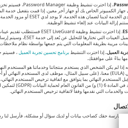
Passw
إذا اخترت تنشيط وظي
از الكمبيوتر الخاص بك أو جهاز آخر معين. إذا قمت بتفعيل خدمة الم
على خوادم مزودي الخدمة لدينا 
ستتم إزالة البيانات عند إلغاء تنشيط الوظيفة.
ES
. إذا اخترت تنشيط وظيفة veGuard
النهائي. سيتم تحميل العينا
ت مريبة بطريقة المعلومات التي يتم جمعها بواسطة نظام ملاحظات ESET LiveGrid®.
ربة العميل.
إذا اخترت التنشيط
برنامج تحسين تجربة العميل
، فسيتم جم
مها بناءً على موافقتك.
 إذا لم يكن الشخص الذي يستخدم منتجاتنا وخدماتنا هو المستخدم النها
المستخدم النهائي (EULA) معنا، (على سبيل المثال، موظف لدى المستخدم ال
بالمعنى المقصود في ال
 والخدمات التي نقدمها وفقاً لاتفاقية ترخيص المستخدم النهائي.
تصال
 ممارسة حقك كصاحب بيانات أو لديك سؤال أو مشكلة، فأرسل لنا رسال
E