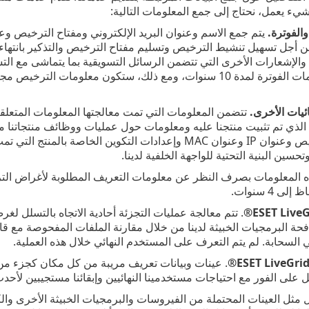
ء يعمل، نحتاج إلى جمع المعلومات التالية:
الفوترة.
يتم جمع الاسم وعنوان البريد الإلكتروني ومفتاح الترخيص وعنو
اسطة ESET من أجل تسهيل تنشيط الترخيص وتسليم مفتاح الترخيص والتذكير با
ئيات الأخرى.
تتضمن المعلومات التي تمت معالجتها المعلومات المتعلقة 
الذي تم تثبيت منتجنا عليه ومعلومات حول عمليات ووظائف منتجاتنا م
ومعرفات الترخيص وعنوان IP وعنوان MAC وإعدادات التكوين 
تحسين البنية التحتية للواجهة الخلفية لدينا.
ذه المعلومات بصرف النظر عن معلومات التعريف المطلوبة لأغراض الترخي
 4 سنوات.
ESET LiveG
حة البرمجيات الخبيثة لدينا من خلال مقارنة الملفات المفحوصة مع قا
 السحابة. لم يتم التعرف على المستخدم النهائي خلال هذه العملية.
ESET LiveGrid
مثل العينات المحتملة من الفيروسات والبرمجيات الخبيثة الأخرى والكائ