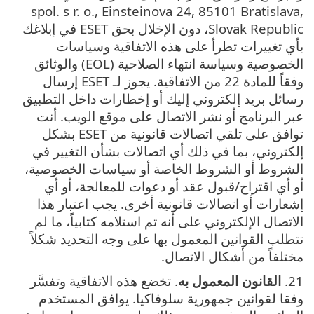
spol. s r. o., Einsteinova 24, 85101 Bratislava,
Slovak Republic، دون الإخلال بحق ESET في إبلاغك
بأي تغييرات تطرأ على هذه الاتفاقية وسياسات
الخصوصية وسياسة انتهاء الصلاحية (EOL) والوثائق
وفقاً للمادة 22 من الاتفاقية. يجوز لـ ESET إرسال
رسائل بريد إلكتروني إليك أو إخطارات داخل التطبيق
عبر البرنامج أو نشر الاتصال على موقع الويب. أنت
توافق على تلقي اتصالات قانونية من ESET بشكل
إلكتروني، بما في ذلك أي اتصالات بشأن التغيير في
الشروط أو الشروط الخاصة أو سياسات الخصوصية،
أو أي اقتراح/قبول عقد أو دعوات للمعالجة، أو أي
إشعارات أو اتصالات قانونية أخرى. يجب اعتبار هذا
الاتصال الإلكتروني على أنه تم استلامه كتابياً، ما لم
تتطلب القوانين المعمول بها على وجه التحديد شكلاً
مختلفاً من أشكال الاتصال.
21.
القانون المعمول به
. تخضع هذه الاتفاقية وتفسَّر
وفقا لقوانين جمهورية سلوفاكيا. يوافق المستخدم