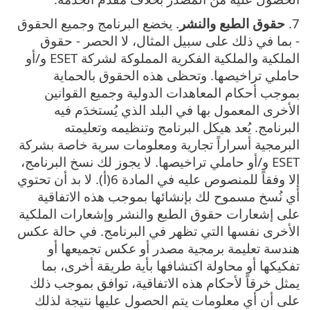
7.
حقوق الطبع والنشر
. يخضع البرنامج وجميع الحقوق
- بما في ذلك على سبيل المثال، لا الحصر - حقوق
الملكية والملكية الفكرية المملوكة لشركة ESET و/أو
حاملي تراخيصها. وتحظى هذه الحقوق بالحماية
بموجب أحكام المعاهدات الدولية وجميع القوانين
الأخرى المعمول بها في البلد الذي يُستخدَم فيه
البرنامج. يُعد هيكل البرنامج وتنظيمه وتعليمته
البرمجية أسراراً تجارية ومعلومات سرية خاصة بشركة
ESET و/أو حاملي تراخيصها. لا يجوز لك نسخ البرنامج،
إلا وفقاً للمنصوص عليه في المادة 6(أ). لا بد أن تحتوي
أي نُسخ مسموح لك بإنشائها بموجب هذه الاتفاقية
على إشعارات حقوق الطبع والنشر وإشعارات الملكية
الأخرى نفسها التي تظهر في البرنامج. في حالة عكس
هندسة تعليمة برمجية مصدر أو عكس تجميعها أو
تفكيكها أو محاولة اكتشافها بأية طريقة أخرى، بما
يمثل خرقاً لأحكام هذه الاتفاقية، توافق بموجب ذلك
على أن أي معلومات يتم الحصول عليها نتيجة لذلك