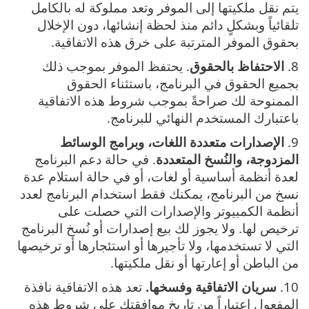
يتم نقل ملكيتها إلى الموفر وتعد مملوكة له بالكامل
تلقائياً وبشكلٍ دائم منذ لحظة إنشائها، دون الإخلال
بحقوق الموفر المترتبة على خرق هذه الاتفاقية‎.
8.
الاحتفاظ بالحقوق
. يحتفظ الموفر بموجب ذلك
بجميع الحقوق في البرنامج، باستثناء الحقوق
الممنوحة لك صراحةً بموجب شروط هذه الاتفاقية
باعتبارك المستخدم النهائي للبرنامج.
9.
الإصدارات متعددة اللغات، وبرامج الوسائط
المزدوجة، والنُسخ المتعددة
. في حالة دعم البرنامج
لعدة أنظمة أساسية أو لغات، أو في حالة استلام عدة
نسخ من البرنامج، يمكنك فقط استخدام البرنامج لعدد
أنظمة الكمبيوتر والإصدارات التي حصلت على
ترخيص لها. ولا يجوز لك بيع إصدارات أو نُسخ البرنامج
التي لا تستخدمها، ولا تأجيرها أو استئجارها أو ترخيصها
من الباطن أو إعارتها أو نقل ملكيتها.
10.
سريان الاتفاقية وفسخها‎.
تعد هذه الاتفاقية نافذة
المفعول اعتباراً من تاريخ موافقتك على شروط هذه