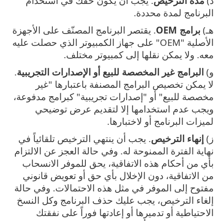
د)
مدة الترخيص
. يجب أن يكون حقك في استخدام
البرنامج لمدة محددة.
هـ)
برامج OEM
. يقتصر البرنامج المصنّف على الأجهزة
الأصلية "OEM" على جهاز الكمبيوتر الذي حصلت عليه
معه. ولا يمكن نقلها إلى كمبيوتر مختلف.
و)
البرامج غير المخصصة للبيع أو الإصدارات التجريبية
.
لا يمكن تخصيص البرامج المصنفة باعتبارها "غير
مخصصة للبيع" أو "إصدارات تجريبية" كبرامج مدفوعة،
ويجب عدم استخدامها إلا لتقديم عرض توضيحي
لميزات البرنامج أو لاختبارها.
ز)
إنهاء الترخيص
. يجب أن ينتهي الترخيص تلقائياً في
نهاية الفترة الممنوحة له. وفي حالة العجز عن الالتزام
بأي من أحكام هذه الاتفاقية، يحق للموفر الانسحاب
من الاتفاقية، دون الإخلال بأي حق أو تعويض قانوني
مفتوح إلى الموفر في مثل هذه الاحتمالات. وفي حالة
إلغاء الترخيص، يجب عليك حذف البرنامج وكل النسخ
الاحتياطية أو تدميرها أو إعادتها فوراً على نفقتك