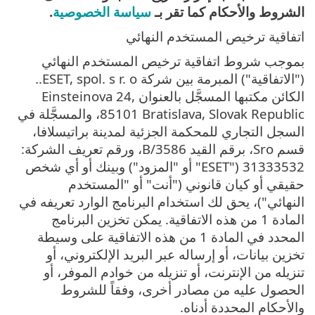
الشروط والأحكام كما تقر بـ
سياسة الخصوصية
.
اتفاقية ترخيص المستخدم النهائي
بموجب شروط اتفاقية ترخيص المستخدم النهائي
("الاتفاقية") المبرمة بين شركة ESET, spol. s r. o..
الكائن مكتبها المسجَّل بالعنوان Einsteinova 24,
85101 Bratislava, Slovak Republic، والمسجَّلة في
السجل التجاري للمحكمة الجزئية لمدينة براتيسلافا،
قسم Sro، برقم القيد 3586/B، ورقم تعريف الشركة:
31333532 ("ESET" أو "المزود") وبينك أو أي شخص
حقيقي أو كيان قانوني ("أنت" أو "المستخدم
النهائي")، يحق لك استخدام البرنامج الوارد تعريفه في
المادة 1 من هذه الاتفاقية. يمكن تخزين البرنامج
المحدد في المادة 1 من هذه الاتفاقية على وسيطة
تخزين بيانات، أو إرساله عبر البريد الإلكتروني، أو
تنزيله من الإنترنت، أو تنزيله من خوادم الموفر، أو
الحصول عليه من مصادر أخرى، وفقاً للشروط
والأحكام المحددة أدناه.