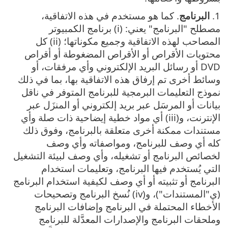
1.
البرنامج
. كما هو مستخدم في هذه الاتفاقية،
مصطلح "البرنامج" يعني: (i) برنامج الكمبيوتر
المصاحب لهذه الاتفاقية وجميع مكوناتها؛ (ii) كل
محتويات الأقراص أو الأقراص المضغوطة أو أقراص
DVD أو رسائل البريد الإلكتروني وأي مرفقات، أو
وسائط أخرى تم إرفاق هذه الاتفاقية بها، بما في ذلك
نموذج التعليمات البرمجية للبرنامج المتوفر في ناقل
بيانات أو المرسَل عبر بريد إلكتروني أو المنزَل عبر
الإنترنت، و(iii) أي مواد خطية إيضاحية ذات صلة وأي
مستندات ممكنة أخرى متعلقة بالبرنامج، وفوق ذلك
كله أي وصف للبرنامج، ومواصفاته وأي وصف
لخصائص البرنامج أو تشغيله، وأي وصف لبيئة التشغيل
التي يُستخدم فيها البرنامج، وتعليمات استخدام
البرنامج أو تثبيته أو أي وصف لكيفية استخدام البرنامج
(ي"المستندات")، و(iv) نُسخ البرنامج وتصحيحات
الأخطاء المحتملة في البرنامج وإضافات البرنامج
وملحقات البرنامج والإصدارات المعدَّلة للبرنامج