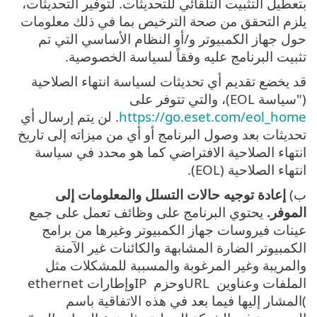
بتعطيل التثبيت التلقائي للتحديثات. لتوفير التحديثات،
يلزم التحقق من صحة الترخيص بما في ذلك معلومات
حول جهاز الكمبيوتر و/أو النظام الأساسي التي تم
تثبيت البرنامج عليه وفقاً لسياسة الخصوصية.
قد يخضع تقديم أي تحديثات لسياسة انتهاء الصلاحية
("سياسة EOL)، والتي تتوفر على
https://go.eset.com/eol_home
. لن يتم إرسال أي
تحديثات بعد وصول البرنامج أو أي من ميزاته إلى تاريخ
انتهاء الصلاحية الافتراضي كما هو محدد في سياسة
انتهاء الصلاحية (EOL).
ب‎)
إعادة توجيه حالات التسلل والمعلومات إلى
الموفر.
يحتوي البرنامج على وظائف تعمل على جمع
عينات فيروسات جهاز الكمبيوتر وغيرها من برامج
الكمبيوتر الضارة المشابهة والكائنات غير الآمنة
والمريبة وغير المرغوبة والمسببة للمشكلات مثل
الملفات وعناوين URL ‎وحزم IP ‎وإطارات ethernet
(‎المشار إليها فيما بعد في هذه الاتفاقية باسم