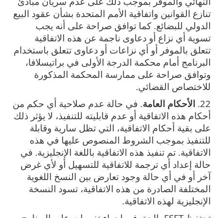
النهائي والموفر بموجب ذلك على عدم سريان مبادئ
تنازع القوانين واتفاقية الأمم المتحدة بشأن عقود البيع
الدولي للبضائع. كما توافق صراحة على أنه يجب
تسوية أي نزاع أو دعاوى ناجمة عن هذه الاتفاقية
تتعلق بالموفر أو أي نزاعات أو دعاوى تتعلق باستخدام
البرنامج أمام محكمة الدرجة الأولى في براتيسلافا،
وتوافق صراحة على ممارسة المحكمة المذكورة
للاختصاص القضائي.
22.
الأحكام العامة
. في حالة عدم صلاحية أي حكم من
أحكام هذه الاتفاقية أو عدم قابليته للتنفيذ، لا يؤثر ذلك
على بقية أحكام الاتفاقية، التي تظل سارية وقابلة
للتنفيذ بموجب الشروط المنصوص عليها في هذه
الاتفاقية‎. تم تنفيذ هذه الاتفاقية باللغة الإنجليزية. في
حالة إعداد أي ترجمة للاتفاقية للتسهيل أو لأي غرض
آخر أو في أي حالة وجود تعارض بين النسخ اللغوية
المختلفة الصادرة من هذه الاتفاقية، تسود النسخة
الإنجليزية لهذه الاتفاقية.
تحتفظ ESET بالحق في إجراء تغييرات على البرنامج