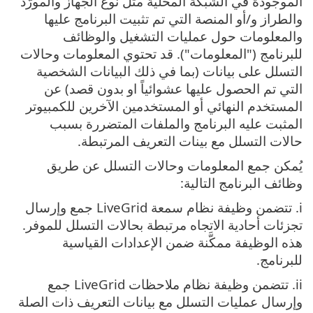
الموجودة في الشبكة المحلية مثل نوع الجهاز والمورّد
والطراز و‎/‎أو المنصة التي تم تثبيت البرنامج عليها
والمعلومات حول عمليات التشغيل والوظائف
للبرنامج (‎"المعلومات‎"). قد تحتوي المعلومات وحالات
التسلل على بيانات ‎(‎بما في ذلك البيانات الشخصية
التي تم الحصول عليها عشوائياً او بدون قصد‎) ‎عن
المستخدم النهائي أو المستخدمين الآخرين للكمبيوتر
المثبت عليه البرنامج والملفات المتضررة بسبب
حالات التسلل مع بينات التعريف المرتبطة‎.
يُمكن جمع المعلومات وحالات التسلل عن طريق
وظائف البرنامج التالية‎:
i. تتضمن وظيفة نظام سمعة LiveGrid جمع وإرسال
تجزئات أحادية الاتجاه مرتبطة بحالات التسلل للموفر.
هذه الوظيفة ممكَّنة ضمن الإعدادات القياسية
للبرنامج‎.
ii. تتضمن وظيفة نظام ملاحظات LiveGrid جمع
وإرسال عمليات التسلل مع بيانات التعريف ذات الصلة