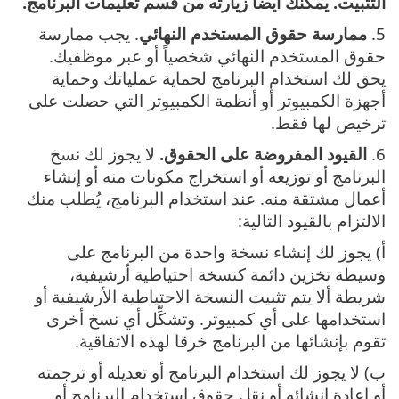
التثبيت. يمكنك أيضا زيارته من قسم تعليمات البرنامج.
5.
ممارسة حقوق المستخدم النهائي
. يجب ممارسة
حقوق المستخدم النهائي شخصياً أو عبر موظفيك.
يحق لك استخدام البرنامج لحماية عملياتك وحماية
أجهزة الكمبيوتر أو أنظمة الكمبيوتر التي حصلت على
ترخيص لها فقط.
6.
القيود المفروضة على الحقوق.
لا يجوز لك نسخ
البرنامج أو توزيعه أو استخراج مكونات منه أو إنشاء
أعمال مشتقة منه. عند استخدام البرنامج، يُطلب منك
الالتزام بالقيود التالية:
أ) ‎يجوز لك إنشاء نسخة واحدة من البرنامج على
وسيطة تخزين دائمة كنسخة احتياطية أرشيفية،
شريطة ألا يتم تثبيت النسخة الاحتياطية الأرشيفية أو
استخدامها على أي كمبيوتر‎. وتشكِّل أي نسخ أخرى
تقوم بإنشائها من البرنامج خرقا لهذه الاتفاقية.
ب) ‎لا يجوز لك استخدام البرنامج أو تعديله أو ترجمته
أو إعادة إنشائه أو نقل حقوق استخدام البرنامج أو