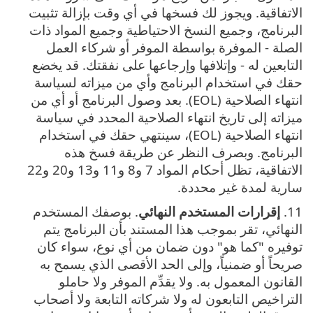
الاتفاقية‎. ويجوز لك فسخها في أي وقت بإزالة تثبيت
البرنامج، وجميع النسخ الاحتياطية وجميع المواد ذات
الصلة - الموفرة بواسطة الموفر أو شركاء العمل
التابعين له - وإتلافها وإرجاعها على نفقتك. قد يخضع
حقك في استخدام البرنامج وأي من ميزاته لسياسة
انتهاء الصلاحية (EOL). بعد وصول البرنامج أو أي من
ميزاته إلى تاريخ انتهاء الصلاحية المحدد في سياسة
انتهاء الصلاحية (EOL)، سينتهي حقك في استخدام
البرنامج. وبصرف النظر عن طريقة فسخ هذه
الاتفاقية، تظل أحكام المواد 7 و8 و11 و13 و20 و22
سارية لمدة غير محددة.
11.
إقرارات المستخدم النهائي
. بوصفك المستخدم
النهائي، تقر بموجب هذا المستند بأن البرنامج يتم
توفيره "كما هو" دون ضمان من أي نوع، سواء كان
صريحاً أو ضمنياً، وإلى الحد الأقصى الذي يسمح به
القانون المعمول به. ولا يقدِّم الموفر ولا حاملو
التراخيص التابعون له ولا شركاته التابعة ولا أصحاب