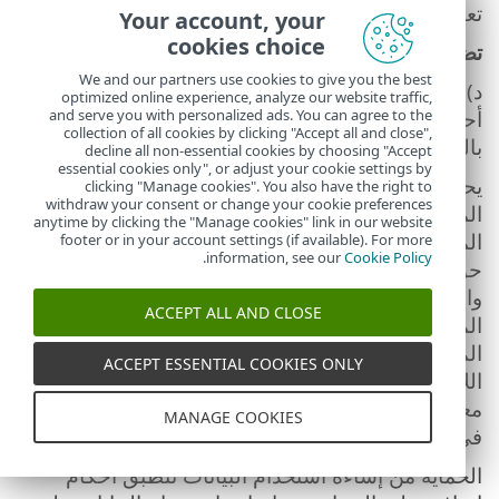
تعهدات أو مراسلات أو إعلانات تتعلق بالبرنامج.
Your account, your
cookies choice
تضاف إلى الاتفاقية
We and our partners use cookies to give you the best
د)
تقييم الأمان للأجهزة المتصلة بالشبكة.
تنطبق
optimized online experience, analyze our website traffic,
and serve you with personalized ads. You can agree to the
أحكام إضافية على تقييم الأمان للأجهزة المتصلة
collection of all cookies by clicking "Accept all and close",
بالشبكة على النحو التالي:
decline all non-essential cookies by choosing "Accept
essential cookies only", or adjust your cookie settings by
يحتوي البرنامج على وظيفة للتحقق من أمان الشبكة
clicking "Manage cookies". You also have the right to
withdraw your consent or change your cookie preferences
المحلية للمستخدم النهائي وأمن الأجهزة في الشبكة
anytime by clicking the "Manage cookies" link in our website
المحلية والتي تتطلب اسم الشبكة المحلية ومعلومات
footer or in your account settings (if available). For more
.
information, see our
Cookie Policy
حول الأجهزة في الشبكة المحلية مثل التواجد والنوع
والاسم وعنوان IP وعنوان MAC للجهاز في الشبكة
ACCEPT ALL AND CLOSE
المحلية فيما يتعلق بمعلومات الترخيص. تتضمن
المعلومات أيضاً نوع الأمان اللاسلكي ونوع التشفير
ACCEPT ESSENTIAL COOKIES ONLY
اللاسلكي لأجهزة التوجيه. قد توفر هذه الوظيفة أيضاً
معلومات تتعلق بتوفر حل برامج الأمان لتأمين الأجهزة
MANAGE COOKIES
في الشبكة المحلية.
الحماية من إساءة استخدام البيانات تنطبق أحكام