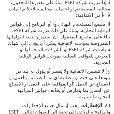
i. إذا قررت شركة ESET، بناءً على تقديرها المعقول،
مخالفة المستخدم أو احتمالية مخالفته لأحكام المادة
19-أ من الاتفاقية؛
ii. يخضع المستخدم النهائي و/ أو البرنامج إلى قوانين
الرقابة التجارية، وبناءً على ذلك قررت شركة ESET،
بناءً على تقديرها المعقول، أن استمرار تنفيذ التزاماتها
المفروضة بموجب الاتفاقية يمكن أن يؤدي إلى انتهاك
سياسات شركة ESET أو الشركات التابعة لها أو
التعرض للعواقب السلبية بموجب قوانين الرقابة
التجارية.
ج) لا تتضمن الاتفاقية ولا يُفسر أو يؤول أي بند من
بنودها على حث أو مطالبة أي من الطرفين بالعمل أو
الامتناع عن العمل (أو الموافقة على العمل أو الامتناع
عن العمل) بما يتعارض أو يخالف قوانين المراقبة
التجارية السارية.
20.
الإخطارات
. يجب إرسال جميع الإخطارات
والبرامج والوثائق المرتجعة إلى العنوان التالي: ESET,