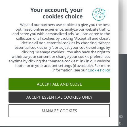
تعليمات ESET عبر الإنترنت
>
ESET Smart
Your account, your
Security Premium
>
المستندات القانونية >
cookies choice
برنامج تحسين تجربة العميل
We and our partners use cookies to give you the best
optimized online experience, analyze our website traffic,
and serve you with personalized ads. You can agree to the
collection of all cookies by clicking "Accept all and close",
decline all non-essential cookies by choosing "Accept
essential cookies only", or adjust your cookie settings by
clicking "Manage cookies". You also have the right to
withdraw your consent or change your cookie preferences
anytime by clicking the "Manage cookies" link in our website
عرض موقع سطح المكتب
footer or in your account settings (if available). For more
.
information, see our
Cookie Policy
End of Life
قاعدة معارف ESET
ACCEPT ALL AND CLOSE
منتدى ESET
ESET Status Portal
ACCEPT ESSENTIAL COOKIES ONLY
الدعم الإقليمي
MANAGE COOKIES
© 1992 - 2025 ESET, spol. s
إدارة ملفات تعريف الارتباط
r.o.‎ - جميع الحقوق محفوظة.
سياسة ملفات تعريف الارتباط