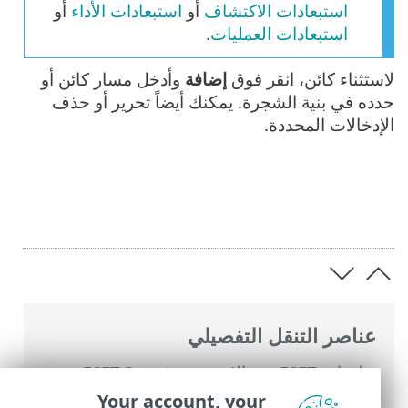
استبعادات الاكتشاف
أو
استبعادات الأداء
أو
استبعادات العمليات
.
لاستثناء كائن، انقر فوق
إضافة
وأدخل مسار كائن أو
حدده في بنية الشجرة. يمكنك أيضاً تحرير أو حذف
الإدخالات المحددة.
عناصر التنقل التفصيلي
تعليمات ESET عبر الإنترنت
>
ESET Smart
Security Premium
>
الإعداد المتقدم
>
Your account, your