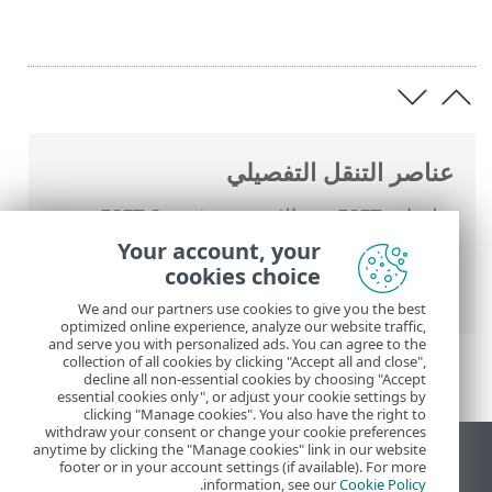
عناصر التنقل التفصيلي
تعليمات ESET عبر الإنترنت
>
ESET Smart
Security Premium
>
الإعداد المتقدم
>
Your account, your
عمليات فحص
> HIPS – نظام منع اختراق
cookies choice
المضيف
We and our partners use cookies to give you the best
optimized online experience, analyze our website traffic,
and serve you with personalized ads. You can agree to the
collection of all cookies by clicking "Accept all and close",
decline all non-essential cookies by choosing "Accept
essential cookies only", or adjust your cookie settings by
clicking "Manage cookies". You also have the right to
withdraw your consent or change your cookie preferences
anytime by clicking the "Manage cookies" link in our website
عرض موقع سطح المكتب
footer or in your account settings (if available). For more
.
information, see our
Cookie Policy