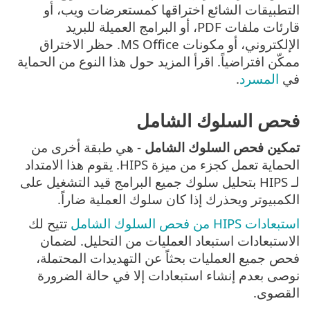
التطبيقات الشائع اختراقها كمستعرضات ويب، أو
قارئات ملفات PDF، أو البرامج العميلة للبريد
الإلكتروني، أو مكونات MS Office. حظر الاختراق
ممكّن افتراضياً. اقرأ المزيد حول هذا النوع من الحماية
في
المسرد
.
فحص السلوك الشامل
تمكين فحص السلوك الشامل
- هي طبقة أخرى من
الحماية تعمل كجزء من ميزة HIPS. يقوم هذا الامتداد
لـ HIPS بتحليل سلوك جميع البرامج قيد التشغيل على
الكمبيوتر ويحذرك إذا كان سلوك العملية ضاراً.
استبعادات HIPS من فحص السلوك الشامل
تتيح لك
الاستبعادات استبعاد العمليات من التحليل. لضمان
فحص جميع العمليات بحثاً عن التهديدات المحتملة،
نوصى بعدم إنشاء استبعادات إلا في حالة الضرورة
القصوى.