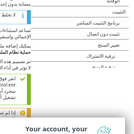
مصابة بدون إحدا
لا تخلط 
تساعد استثناءات 
الإجمالي واستقرا
يمكنك إضافة ملفا
حماية نظام المل
تم تصميم هذه الم
لا تؤثر في أداء ا
انقر فو
tool.exe
بمجرد أ
تشغيل أي
إذا لم ت
للتنفيذ.
Your account, your
ويمكنك أيضاً
تحر