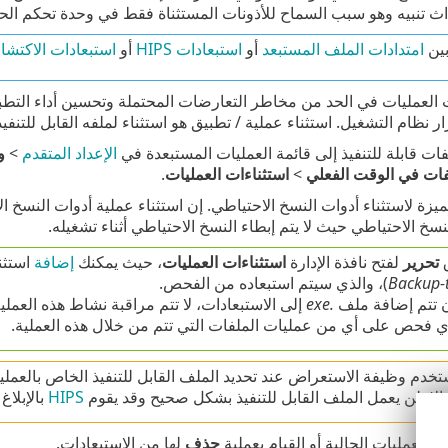
ث تنبيه وهو سبب السماح للأذونات المستثناة فقط في وحدة تحكم الحم
بين
امتدادات الملف المستبعد
أو
استبعادات HIPS
أو
استبعادات الاكتش
العمليات في الحد من مخاطر التعارضات المحتملة وتحسين أداء التطبيقات
ر نظام التشغيل. استثناء عملية / تطبيق هو استثناء لملفه القابل للتنفيذ
ت قابلة للتنفيذ إلى قائمة العمليات المستبعدة في
الإعداد المتقدم
>
و
فات في الوقت الفعلي
>
استثناءات العمليات
.
يزة لاستثناء أدوات النسخ الاحتياطي. إن استثناء عملية أدوات النسخ ال
لنسخ الاحتياطي حيث لا يتم إبطاء النسخ الاحتياطي أثناء تشغيله.
ق
تحرير
لفتح نافذة الإدارة
استثناءات العمليات
، حيث يمكنك
إضافة
استثن
Backup-
)، والذي سيتم استبعاده من الفحص.
ن تتم إضافة ملف
.exe
 فحص على أي من عمليات الملفات التي تتم من خلال هذه العملية.
ستخدم وظيفة الاستعراض عند تحديد الملف القابل للتنفيذ الخاص بالعملي
 وإلا، لن يعمل الملف القابل للتنفيذ بشكل صحيح وقد يقوم
HIPS
بالإبلاغ
ير
العمليات الحالية أو القيام بعملية
حذف
لها من الاستبعادات.