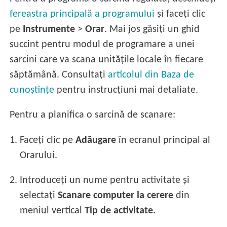
fereastra principală a programului
și faceți clic
pe
Instrumente
>
Orar
. Mai jos găsiți un ghid
succint pentru modul de programare a unei
sarcini care va scana unitățile locale în fiecare
săptămână. Consultați
articolul din Baza de
cunoștințe
pentru instrucțiuni mai detaliate.
Pentru a planifica o sarcină de scanare:
1.
Faceți clic pe
Adăugare
în ecranul principal al
Orarului.
2.
Introduceți un nume pentru activitate și
selectați
Scanare computer la cerere
din
meniul vertical
Tip de activitate.