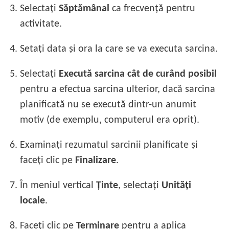
3.
Selectați
Săptămânal
ca frecvență pentru
activitate.
4.
Setați data și ora la care se va executa sarcina.
5.
Selectați
Execută sarcina cât de curând posibil
pentru a efectua sarcina ulterior, dacă sarcina
planificată nu se execută dintr-un anumit
motiv (de exemplu, computerul era oprit).
6.
Examinați rezumatul sarcinii planificate și
faceți clic pe
Finalizare
.
7.
În meniul vertical
Ținte
, selectați
Unități
locale
.
8.
Faceți clic pe
Terminare
pentru a aplica