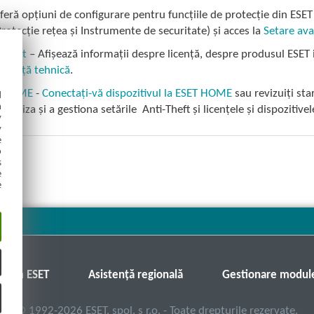
feră opțiuni de configurare pentru funcțiile de protecție din ES
Protecție rețea și Instrumente de securitate) și acces la
Setare av
suport
– Afișează informații despre licență, despre produsul ESET i
istență tehnică
.
T HOME
-
Conectați-vă dispozitivul la ESET HOME
sau revizuiți st
d
h
zualiza și a gestiona setările Anti-Theft și licențele și dispozitive
y
y
e
o
s
e
e
orum ESET
Asistenţă regională
Gestionare modul
©
1992-2026
ESET, spol. s r.o. - Toate drepturile rezervate.