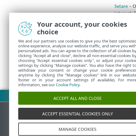
Setare
– O
internet, 
Your account, your cookies
Ajutor și 
choice
ESET
și
As
Cont ESE
We and our partners use cookies to give you the best optimize
online experience, analyze our website traffic, and serve you wit
pentru a vi
personalized ads. You can agree to the collection of all cookies b
clicking "Accept all and close", decline all non-essential cookies b
choosing "Accept essential cookies only", or adjust your cooki
settings by clicking "Manage cookies". You also have the right t
withdraw your consent or change your cookie preference
anytime by clicking the "Manage cookies" link in our websit
footer or in your account settings (if available). For mor
information, see our
Cookie Policy
.
Descărcare PDF
ACCEPT ALL AND CLOSE
ACCEPT ESSENTIAL COOKIES ONLY
Baza de cunoştinţe ESET
F
MANAGE COOKIES