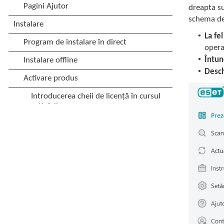
dreapta su
schema de 
•
La fe
opera
•
Întun
•
Desch