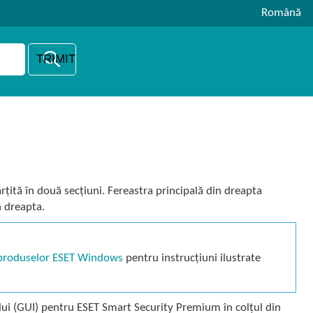
Română
ită în două secțiuni. Fereastra principală din dreapta
n dreapta.
i produselor ESET Windows
pentru instrucțiuni ilustrate
ului (GUI) pentru ESET Smart Security Premium în colțul din