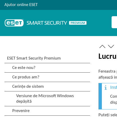
Ajutor online ESET
Lucru
Fereastra 
afișează i
Ins
Con
dis
Puteți sel