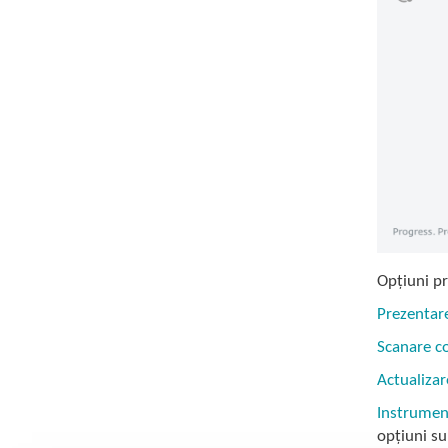
Opțiuni pr
Prezentar
Scanare c
Actualizar
Instrumen
opțiuni su