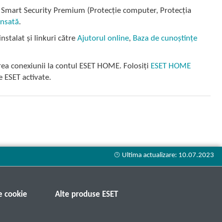
ET Smart Security Premium (Protecție computer, Protecția
ansată
.
nstalat și linkuri către
Ajutorul online
,
Baza de cunoștințe
area conexiunii la contul ESET HOME. Folosiți
ESET HOME
le ESET activate.
e cookie
Alte produse ESET