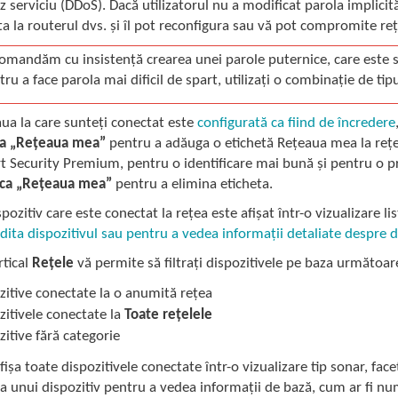
uz serviciu (DDoS). Dacă utilizatorul nu a modificat parola implicită
a la routerul dvs. și îl pot reconfigura sau vă pot compromite re
omandăm cu insistență crearea unei parole puternice, care este suf
ru a face parola mai dificil de spart, utilizați o combinație de tipu
ua la care sunteți conectat este
configurată ca fiind de încredere
ca „Rețeaua mea”
pentru a adăuga o etichetă Rețeaua mea la rețea.
 Security Premium, pentru o identificare mai bună și pentru o pre
ca „Rețeaua mea”
pentru a elimina eticheta.
spozitiv care este conectat la rețea este afișat într-o vizualizare l
dita dispozitivul sau pentru a vedea informații detaliate despre d
rtical
Rețele
vă permite să filtrați dispozitivele pe baza următoarel
zitive conectate la o anumită rețea
zitivele conectate la
Toate rețelele
zitive fără categorie
fișa toate dispozitivele conectate într-o vizualizare tip sonar, fac
 unui dispozitiv pentru a vedea informații de bază, cum ar fi nume