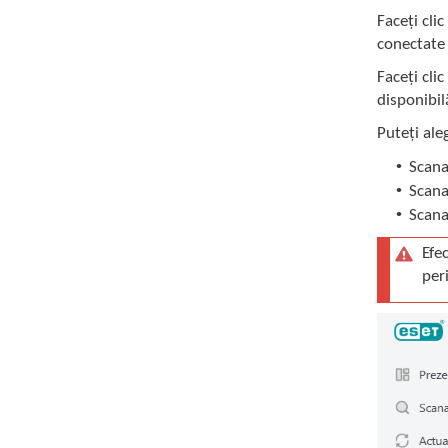
Faceți cli
conectate 
Faceți cli
disponibil
Puteți ale
•
Scana
•
Scana
•
Scana
Efe
per