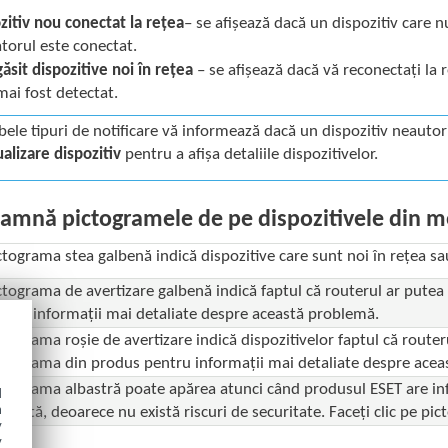
zitiv nou conectat la rețea
– se afișează dacă un dispozitiv care n
zatorul este conectat.
găsit dispozitive noi în rețea
– se afișează dacă vă reconectați la 
mai fost detectat.
ele tipuri de notificare vă informează dacă un dispozitiv neautoriz
ualizare dispozitiv
pentru a afișa detaliile dispozitivelor.
eamnă pictogramele de pe dispozitivele din m
ctograma stea galbenă indică dispozitive care sunt noi în rețea s
ctograma de avertizare galbenă indică faptul că routerul ar putea 
ntru informații mai detaliate despre această problemă.
ctograma roșie de avertizare indică dispozitivelor faptul că routerul
ctograma din produs pentru informații mai detaliate despre acea
ctograma albastră poate apărea atunci când produsul ESET are inf
d
h
ediată, deoarece nu există riscuri de securitate. Faceți clic pe p
y
y