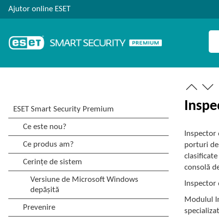
Ajutor online ESET
Inspe
Inspector 
porturi de
clasificat
consolă de
Inspector 
Modulul In
specializa