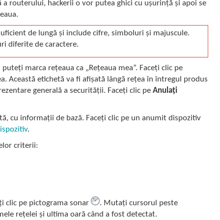
 a routerului, hackerii o vor putea ghici cu ușurință și apoi se
țeaua.
icient de lungă și include cifre, simboluri și majuscule.
ri diferite de caractere.
, puteți marca rețeaua ca „Rețeaua mea”. Faceți clic pe
 Această etichetă va fi afișată lângă rețea în întregul produs
zentare generală a securității. Faceți clic pe
Anulați
istă, cu informații de bază. Faceți clic pe un anumit dispozitiv
ispozitiv
.
or criterii:
eți clic pe pictograma sonar
. Mutați cursorul peste
le rețelei și ultima oară când a fost detectat.