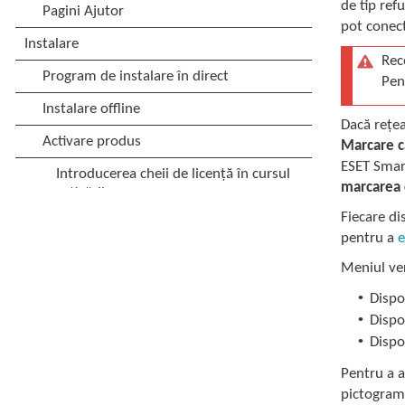
de tip ref
pot conect
Rec
Pent
Dacă rețea
Marcare 
ESET Smart
marcarea 
Fiecare di
pentru a
e
Meniul ve
•
Dispo
•
Dispo
•
Dispo
Pentru a a
pictograma