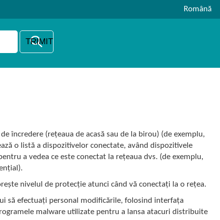
Română
a de încredere (rețeaua de acasă sau de la birou) (de exemplu,
ză o listă a dispozitivelor conectate, având dispozitivele
 pentru a vedea ce este conectat la rețeaua dvs. (de exemplu,
ențial).
orește nivelul de protecție atunci când vă conectați la o rețea.
i să efectuați personal modificările, folosind interfața
programele malware utilizate pentru a lansa atacuri distribuite