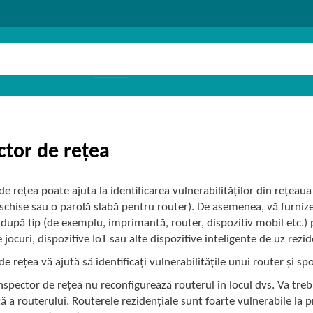
ctor de rețea
de rețea poate ajuta la identificarea vulnerabilităților din rețeau
schise sau o parolă slabă pentru router). De asemenea, vă furnizea
e după tip (de exemplu, imprimantă, router, dispozitiv mobil etc.)
 jocuri, dispozitive IoT sau alte dispozitive inteligente de uz rezid
de rețea vă ajută să identificați vulnerabilitățile unui router și sp
spector de rețea nu reconfigurează routerul în locul dvs. Va trebu
tă a routerului. Routerele rezidențiale sunt foarte vulnerabile la 