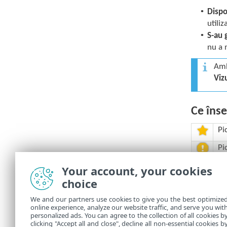
•
Dispo
utili
•
S-au 
nu a 
Amb
Viz
Ce îns
Pi
Pi
pe
Your account, your cookies
Pi
choice
pi
Pi
We and our partners use cookies to give you the best optimize
online experience, analyze our website traffic, and serve you wit
im
personalized ads. You can agree to the collection of all cookies b
clicking "Accept all and close", decline all non-essential cookies b