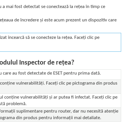
u a mai fost detectat se conectează la rețea în timp ce
rețeaua de încredere și este acum prezent un dispozitiv care
at încearcă să se conecteze la rețea. Faceți clic pe
odulul Inspector de rețea?
au care au fost detectate de ESET pentru prima dată.
conține vulnerabilități. Faceți clic pe pictograma din produs
 conține vulnerabilități și ar putea fi infectat. Faceți clic pe
stă problemă.
ormații suplimentare pentru router, dar nu necesită atenție
ictograma din produs pentru informații mai detaliate.