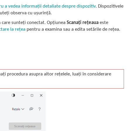
ru a vedea informații detaliate despre dispozitiv
. Dispozitivele
uteți observa cu ușurință.
a care sunteți conectat. Opțiunea
Scanați rețeaua
este
ctare la rețea
pentru a examina sau a edita setările de rețea.
ați procedura asupra altor rețelele, luați în considerare