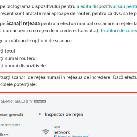
c pe pictograma dispozitivului pentru
a edita dispozitivul sau pent
recent sunt arătate mai aproape de router, pentru ca dvs. să le p
c pe
Scanați rețeaua
pentru a efectua manual o scanare a rețelei l
ă numai pentru o rețea de încredere. Consultați
Profiluri de cone
ge următoarele opțiuni de scanare:
ți totul
ți numai routerul
ți numai dispozitivele
ctuați scanări de rețea numai în rețeaua de încredere! Dacă efectu
icolele potențiale.