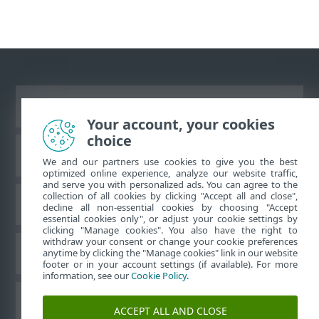
Vizualizare site pentru desktop
Your account, your cookies
choice
Baza de cunoştinţe ESET
We and our partners use cookies to give you the best
optimized online experience, analyze our website traffic,
and serve you with personalized ads. You can agree to the
collection of all cookies by clicking "Accept all and close",
Forum ESET
decline all non-essential cookies by choosing "Accept
essential cookies only", or adjust your cookie settings by
clicking "Manage cookies". You also have the right to
withdraw your consent or change your cookie preferences
Asistenţă regională
anytime by clicking the "Manage cookies" link in our website
footer or in your account settings (if available). For more
information, see our
Cookie Policy
.
Gestionare module cookie
ACCEPT ALL AND CLOSE