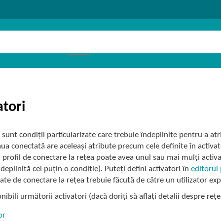
atori
i sunt condiții particularizate care trebuie îndeplinite pentru a at
ua conectată are aceleași atribute precum cele definite în activato
n profil de conectare la rețea poate avea unul sau mai mulți activa
deplinită cel puțin o condiție). Puteți defini activatori în
editorul 
ate de conectare la rețea trebuie făcută de către un utilizator ex
nibili următorii activatori (dacă doriți să aflați detalii despre re
or