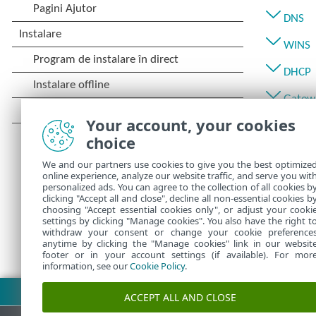
DNS
WINS
DHCP
Gatewa
Your account, your cookies
Wi-Fi
choice
Profil
We and our partners use cookies to give you the best optimize
online experience, analyze our website traffic, and serve you wit
Autent
personalized ads. You can agree to the collection of all cookies b
clicking "Accept all and close", decline all non-essential cookies b
choosing "Accept essential cookies only", or adjust your cooki
settings by clicking "Manage cookies". You also have the right t
withdraw your consent or change your cookie preference
anytime by clicking the "Manage cookies" link in our websit
footer or in your account settings (if available). For mor
information, see our
Cookie Policy
.
Descărcare PDF
ACCEPT ALL AND CLOSE