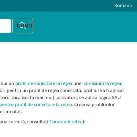
Română
ribui un
profil de conectare la rețea
unei
conexiuni la rețea
.
ri pentru un profil de rețea conectată, profilul va fi aplicat
tori. Dacă există mai mulți activatori, se aplică logica SAU
pentru profil de conectare la rețea
. Crearea profilurilor
perimentat.
țeaua curentă, consultați
Conexiuni rețea
):