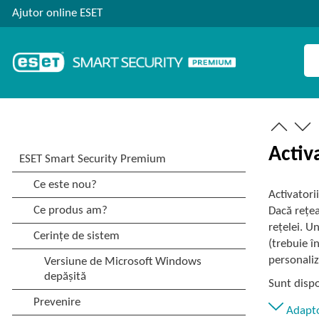
Ajutor online ESET
Activ
Activatori
Dacă rețea
rețelei. U
(trebuie în
personaliz
Sunt dispo
Adapt