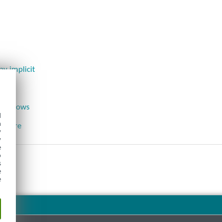
y implicit
 Windows
d
h
ificare
y
y
e
o
s
e
e