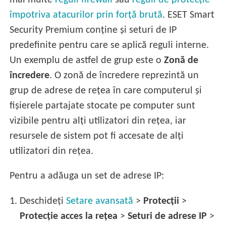
mai multe
reguli firewall
sau
reguli de protecție
împotriva atacurilor prin forță brută
. ESET Smart
Security Premium conține și seturi de IP
predefinite pentru care se aplică reguli interne.
Un exemplu de astfel de grup este o
Zonă de
încredere
. O zonă de încredere reprezintă un
grup de adrese de rețea în care computerul și
fișierele partajate stocate pe computer sunt
vizibile pentru alți utilizatori din rețea, iar
resursele de sistem pot fi accesate de alți
utilizatori din rețea.
Pentru a adăuga un set de adrese IP:
1.
Deschideți
Setare avansată
>
Protecții
>
Protecție acces la rețea
>
Seturi de adrese IP
>