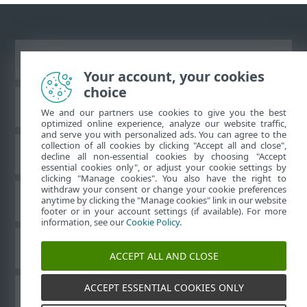
Vizualizare site pentru desktop
Your account, your cookies
choice
Baza de cunoştinţe ESET
We and our partners use cookies to give you the best
optimized online experience, analyze our website traffic,
and serve you with personalized ads. You can agree to the
collection of all cookies by clicking "Accept all and close",
Forum ESET
decline all non-essential cookies by choosing "Accept
essential cookies only", or adjust your cookie settings by
clicking "Manage cookies". You also have the right to
withdraw your consent or change your cookie preferences
Asistenţă regională
anytime by clicking the "Manage cookies" link in our website
footer or in your account settings (if available). For more
information, see our
Cookie Policy
.
Gestionare module cookie
ACCEPT ALL AND CLOSE
ACCEPT ESSENTIAL COOKIES ONLY
Alte produse ESET