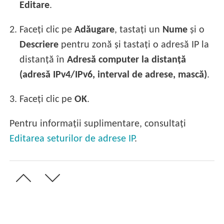
Editare
.
2.
Faceți clic pe
Adăugare
, tastați un
Nume
și o
Descriere
pentru zonă și tastați o adresă IP la
distanță în
Adresă computer la distanță
(adresă IPv4/IPv6, interval de adrese, mască)
.
3.
Faceți clic pe
OK
.
Pentru informații suplimentare, consultați
Editarea seturilor de adrese IP
.