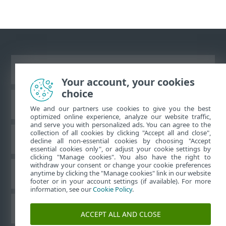
Prikaži stranicu za radnu površinu
Your account, your cookies
choice
ESET-ova baza znanja
We and our partners use cookies to give you the best
optimized online experience, analyze our website traffic,
and serve you with personalized ads. You can agree to the
collection of all cookies by clicking "Accept all and close",
ESET-ov forum
decline all non-essential cookies by choosing "Accept
essential cookies only", or adjust your cookie settings by
clicking "Manage cookies". You also have the right to
withdraw your consent or change your cookie preferences
Regionalna podrška
anytime by clicking the "Manage cookies" link in our website
footer or in your account settings (if available). For more
information, see our
Cookie Policy
.
Upravljanje kolačićima
ACCEPT ALL AND CLOSE