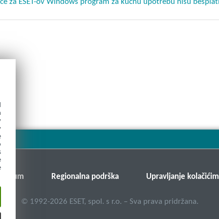
nce za ESET-ov Windows program za kućnu upotrebu nisu bespla
d
h
y
y
e
o
s
e
e
v forum
Regionalna podrška
Upravljanje kolačići
©
1992-2026
ESET, spol. s r.o. – Sva prava pridržana.