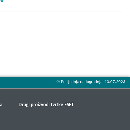
tne
.
ma
Drugi proizvodi tvrtke ESET