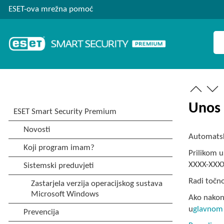
ESET-ova mrežna pomoć
Unos 
Automatsk
Prilikom 
XXXX-XXXX k
Radi točno
Ako nakon 
u
glavnom