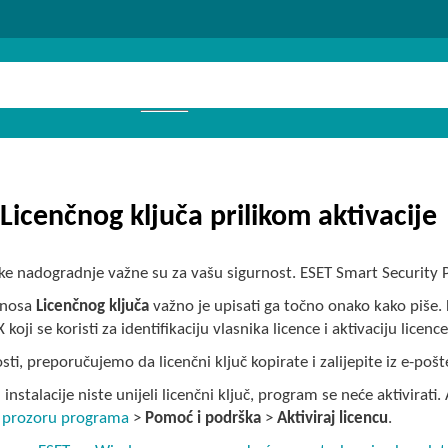
Licenčnog ključa prilikom aktivacije
e nadogradnje važne su za vašu sigurnost. ESET Smart Security P
unosa
Licenčnog ključa
važno je upisati ga točno onako kako piše. 
oji se koristi za identifikaciju vlasnika licence i aktivaciju licence
sti, preporučujemo da licenčni ključ kopirate i zalijepite iz e-pošte
instalacije niste unijeli licenčni ključ, program se neće aktivira
 prozoru programa
>
Pomoć i podrška
>
Aktiviraj licencu
.