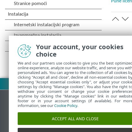
Pune lice
Your account, your cookies
choice
We and our partners use cookies to give you the best optimize
online experience, analyze our website traffic, and serve you wit
personalized ads. You can agree to the collection of all cookies b
clicking "Accept all and close", decline all non-essential cookies b
choosing "Accept essential cookies only", or adjust your cooki
Preuzmite PDF
settings by clicking "Manage cookies". You also have the right t
withdraw your consent or change your cookie preference
anytime by clicking the "Manage cookies" link in our websit
footer or in your account settings (if available). For mor
information, see our
Cookie Policy
.
ESET-ova baza znanja
ESET-o
ACCEPT ALL AND CLOSE