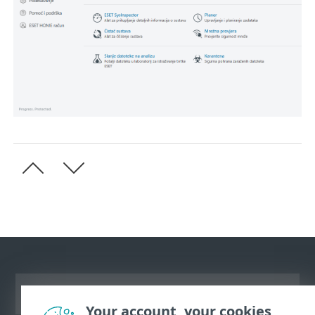
Prikaži stranicu za radnu površinu
Your account, your cookies