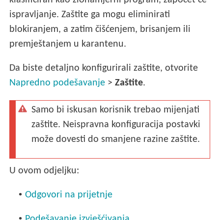
klasificiran kao zlonamjerni program, započet će
ispravljanje. Zaštite ga mogu eliminirati
blokiranjem, a zatim čišćenjem, brisanjem ili
premještanjem u karantenu.
Da biste detaljno konfigurirali zaštite, otvorite
Napredno podešavanje
>
Zaštite
.
Samo bi iskusan korisnik trebao mijenjati
zaštite. Neispravna konfiguracija postavki
može dovesti do smanjene razine zaštite.
U ovom odjeljku:
•
Odgovori na prijetnje
•
Podešavanje izvješćivanja