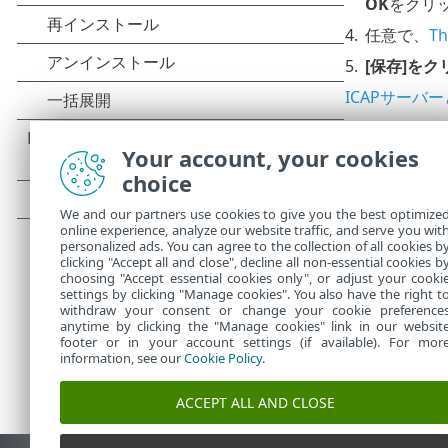
OK
をクリ
4.
任意で、
T
5.
[保存]を
ICAPサーバー
サポートされ
Your account, your cookies
Dell EMC 
choice
•
Citrix Sha
•
We and our partners use cookies to give you the best optimize
EFT Enter
•
online experience, analyze our website traffic, and serve you wit
Nutanix
•
personalized ads. You can agree to the collection of all cookies b
clicking "Accept all and close", decline all non-essential cookies b
choosing "Accept essential cookies only", or adjust your cooki
settings by clicking "Manage cookies". You also have the right t
withdraw your consent or change your cookie preference
anytime by clicking the "Manage cookies" link in our websit
footer or in your account settings (if available). For mor
information, see our
Cookie Policy
.
ACCEPT ALL AND CLOSE