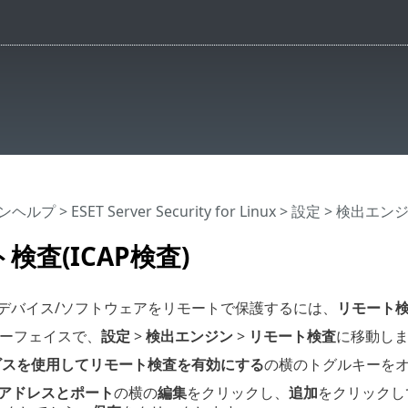
インヘルプ
>
ESET Server Security for Linux
>
設定
>
検出エン
検査(ICAP検査)
対応デバイス/ソフトウェアをリモートで保護するには、
リモート
ターフェイスで、
設定
>
検出エンジン
>
リモート検査
に移動し
ービスを使用してリモート検査を有効にする
の横のトグルキーを
アドレスとポート
の横の
編集
をクリックし、
追加
をクリックし