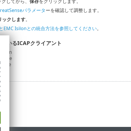
ックしてから、
保存
をクリックします。
hreatSenseパラメータ
ーを確認して調整します。
クリックします
。
とEMC Isilonとの統合方法を参照してください
。
ているICAPクライアント
Isilon
reFile
d
prise
h
y
y
e
o
s
e
e