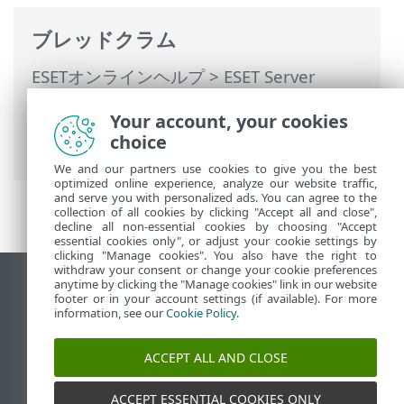
ブレッドクラム
ESETオンラインヘルプ
>
ESET Server
Security for Linux
>
設定
>
検出エンジン
>
Your account, your cookies
ThreatSenseパラメーター
> 追加の
choice
ThreatSenseパラメータ
We and our partners use cookies to give you the best
optimized online experience, analyze our website traffic,
and serve you with personalized ads. You can agree to the
collection of all cookies by clicking "Accept all and close",
decline all non-essential cookies by choosing "Accept
essential cookies only", or adjust your cookie settings by
clicking "Manage cookies". You also have the right to
withdraw your consent or change your cookie preferences
anytime by clicking the "Manage cookies" link in our website
デスクトップサイトの表示
footer or in your account settings (if available). For more
End of Life
information, see our
Cookie Policy
.
ESETナレッジベース
ACCEPT ALL AND CLOSE
ESETフォーラム
ESET Status Portal
ACCEPT ESSENTIAL COOKIES ONLY