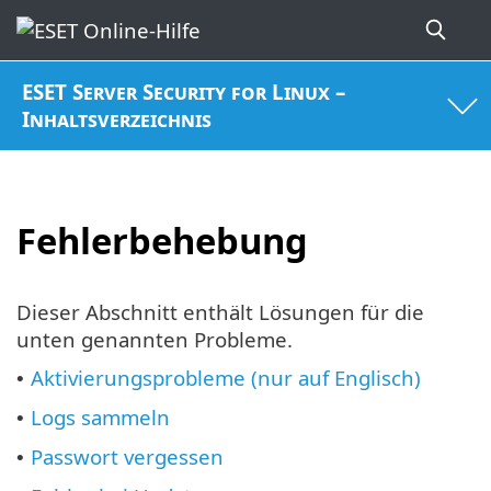
ESET Server Security for Linux –
Inhaltsverzeichnis
Fehlerbehebung
Dieser Abschnitt enthält Lösungen für die
unten genannten Probleme.
Aktivierungsprobleme (nur auf Englisch)
•
Logs sammeln
•
Passwort vergessen
•