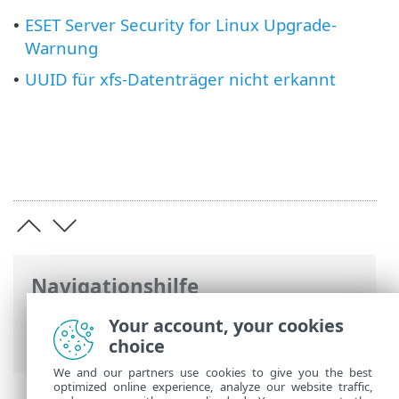
ESET Server Security for Linux Upgrade-
•
Warnung
UUID für xfs-Datenträger nicht erkannt
•
Navigationshilfe
ESET Online-Hilfe
>
ESET Server Security
Your account, your cookies
for Linux
>
Fehlerbehebung
choice
We and our partners use cookies to give you the best
optimized online experience, analyze our website traffic,