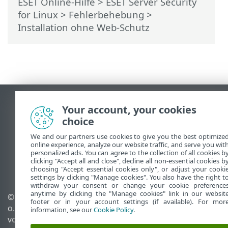
ESET Online-Hilfe
>
ESET Server Security
for Linux
>
Fehlerbehebung
>
Installation ohne Web-Schutz
Desktop-Site anzeigen
Your account, your cookies
End of Life
choice
ESET Knowledgebase
We and our partners use cookies to give you the best optimize
ESET-Forum
online experience, analyze our website traffic, and serve you wit
personalized ads. You can agree to the collection of all cookies b
ESET Status Portal
clicking "Accept all and close", decline all non-essential cookies b
Regionaler Support
choosing "Accept essential cookies only", or adjust your cooki
settings by clicking "Manage cookies". You also have the right t
withdraw your consent or change your cookie preference
anytime by clicking the "Manage cookies" link in our websit
© 1992 - 2026 ESET, spol. s r.
Cookies verwalten
footer or in your account settings (if available). For mor
o. - Alle Rechte
Cookie-Richtlinie
information, see our
Cookie Policy
.
vorbehalten.