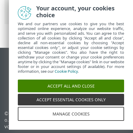
Modul-Update
> Automatische
Your account, your cookies
Produktupdates
choice
We and our partners use cookies to give you the best
optimized online experience, analyze our website traffic,
and serve you with personalized ads. You can agree to the
collection of all cookies by clicking "Accept all and close",
decline all non-essential cookies by choosing "Accept
essential cookies only", or adjust your cookie settings by
clicking "Manage cookies". You also have the right to
withdraw your consent or change your cookie preferences
Desktop-Site anzeigen
anytime by clicking the "Manage cookies" link in our website
footer or in your account settings (if available). For more
End of Life
information, see our
Cookie Policy
.
ESET Knowledgebase
ESET-Forum
ACCEPT ALL AND CLOSE
ESET Status Portal
Regionaler Support
ACCEPT ESSENTIAL COOKIES ONLY
© 1992 - 2026 ESET, spol. s r.
Cookies verwalten
MANAGE COOKIES
o. - Alle Rechte
Cookie-Richtlinie
vorbehalten.