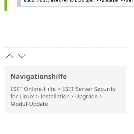
sudo /opt/eset/efs/bin/upd --update --ser
Navigationshilfe
ESET Online-Hilfe
>
ESET Server Security
for Linux
>
Installation / Upgrade
>
Modul-Update