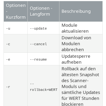
Optionen
Optionen -
-
Beschreibung
Langform
Kurzform
Module
-u
--update
aktualisieren
Download von
Modulen
-c
--cancel
abbrechen
Updatesperre
-e
--resume
aufheben
Rollback auf den
ältesten Snapshot
des Scanner-
--
Moduls und
-r
rollback=WERT
sämtliche Updates
für WERT Stunden
blockieren