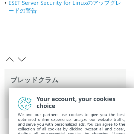
ESET Server Security for Linuxのアップグレ
•
ードの警告
ブレッドクラム
ESETオンラインヘルプ
>
ESET Server
Your account, your cookies
Security for Linux
>
トラブルシューティン
choice
グ
We and our partners use cookies to give you the best
optimized online experience, analyze our website traffic,
and serve you with personalized ads. You can agree to the
collection of all cookies by clicking "Accept all and close",
decline all non-essential cookies by choosing "Accept