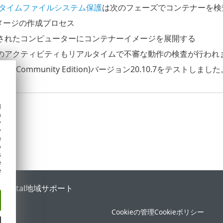
タイムファイルシステム保護
は次のフェーズでコンテナーを検
メージの作成プロセス
保護されたコンピューターにコンテナーイメージを展開する
のアクティビティもリアルタイムで不審な動作の検査が行われ
rCE
(Community Edition)バージョン20.10.7をテストしました
d
h
y
y
e
o
s
e
e
 Portal
地域サポート
Cookieの管理
Cookieポリシー