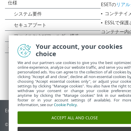
ESETの
リアル
コンテナイ
•
ESSLで
•
コンテナー内
ESETは
Docke
Your account, your cookies
choice
We and our partners use cookies to give you the best optimize
online experience, analyze our website traffic, and serve you wit
personalized ads. You can agree to the collection of all cookies b
clicking "Accept all and close", decline all non-essential cookies b
choosing "Accept essential cookies only", or adjust your cooki
settings by clicking "Manage cookies". You also have the right t
withdraw your consent or change your cookie preference
anytime by clicking the "Manage cookies" link in our websit
footer or in your account settings (if available). For mor
information, see our
Cookie Policy
.
End of Life
ESETナレッジベース
ESETフォーラム
ESET Status
ACCEPT ALL AND CLOSE
© 1992 - 2025 ESET, spol. s r.o. - All rights reserved.