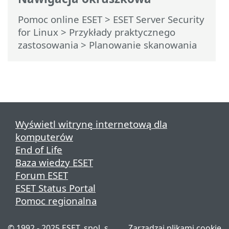
Pomoc online ESET
>
ESET Server Security
for Linux
>
Przykłady praktycznego
zastosowania
> Planowanie skanowania
Wyświetl witrynę internetową dla
komputerów
End of Life
Baza wiedzy ESET
Forum ESET
ESET Status Portal
Pomoc regionalna
© 1992 - 2025 ESET, spol. s
Zarządzaj plikami cookie