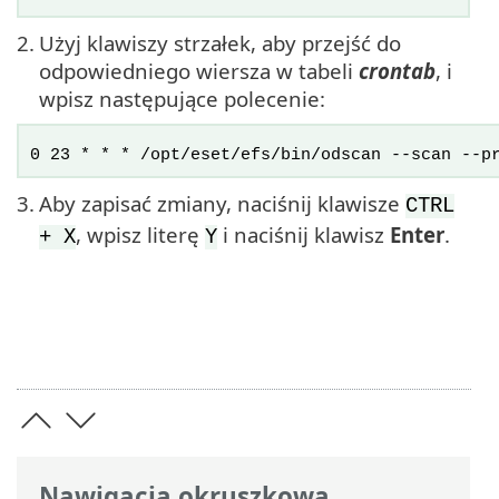
2.
Użyj klawiszy strzałek, aby przejść do
odpowiedniego wiersza w tabeli
crontab
, i
wpisz następujące polecenie:
0 23 * * * /opt/eset/efs/bin/odscan --scan --p
3.
Aby zapisać zmiany, naciśnij klawisze
CTRL
, wpisz literę
i naciśnij klawisz
Enter
.
+ X
Y
Nawigacja okruszkowa