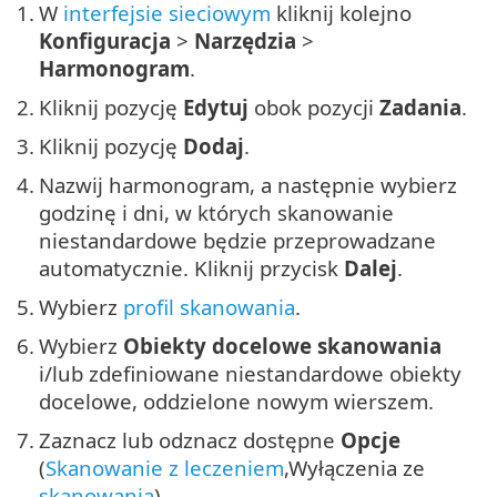
1.
W
interfejsie sieciowym
kliknij kolejno
Konfiguracja
>
Narzędzia
>
Harmonogram
.
2.
Kliknij pozycję
Edytuj
obok pozycji
Zadania
.
3.
Kliknij pozycję
Dodaj
.
4.
Nazwij harmonogram, a następnie wybierz
godzinę i dni, w których skanowanie
niestandardowe będzie przeprowadzane
automatycznie. Kliknij przycisk
Dalej
.
5.
Wybierz
profil skanowania
.
6.
Wybierz
Obiekty docelowe skanowania
i/lub zdefiniowane niestandardowe obiekty
docelowe, oddzielone nowym wierszem.
7.
Zaznacz lub odznacz dostępne
Opcje
(
Skanowanie z leczeniem
,Wyłączenia ze
skanowania
).