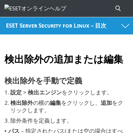
ESET Server Security for Linux – 目次
検出除外の追加または編集
検出除外を手動で定義
1.
設定
>
検出エンジン
をクリックします。
2.
検出除外
の横の
編集
をクリックし、
追加
をク
リックします。
3.
除外条件を定義します。
パス
– 指定されたパス(または空の場合はすべ
•