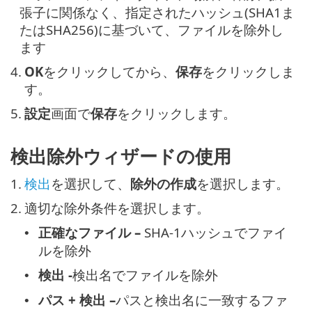
張子に関係なく、指定されたハッシュ(SHA1ま
たはSHA256)に基づいて、ファイルを除外し
ます
4.
OK
をクリックしてから、
保存
をクリックしま
す。
5.
設定
画面で
保存
をクリックします。
検出除外ウィザードの使用
1.
検出
を選択して、
除外の作成
を選択します。
2.
適切な除外条件を選択します。
正確なファイル –
SHA-1ハッシュでファイ
•
ルを除外
検出 -
検出名でファイルを除外
•
パス + 検出 –
パスと検出名に一致するファ
•