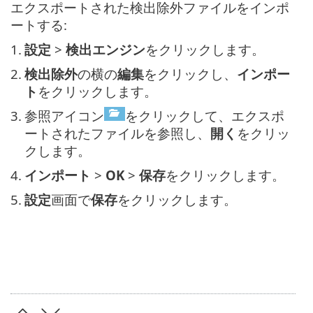
エクスポートされた検出除外ファイルをインポ
ートする:
1.
設定
>
検出エンジン
をクリックします。
2.
検出除外
の横の
編集
をクリックし、
インポー
ト
をクリックします。
3.
参照アイコン
をクリックして、エクスポ
ートされたファイルを参照し、
開く
をクリッ
クします。
4.
インポート
>
OK
>
保存
をクリックします。
5.
設定
画面で
保存
をクリックします。