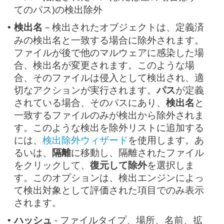
てのパス)の検出除外
検出名
– 検出されたオブジェクトは、定義済
•
みの検出名と一致する場合に除外されます。
ファイルが後で他のマルウェアに感染した場
合、検出名が変更されます。このような場
合、そのファイルは侵入として検出され、適
切なアクションが実行されます。
パス
が定義
されている場合、そのパスにあり、
検出名
と
一致するファイルのみが検出から除外されま
す。このような検出を除外リストに追加する
には、
検出除外ウィザード
を使用します。あ
るいは、
隔離
に移動し、隔離されたファイル
をクリックして、
復元して除外
を選択しま
す。このオプションは、検出エンジンによっ
て検出対象として評価された項目でのみ表示
されます。
ハッシュ
- ファイルタイプ、場所、名前、拡
•