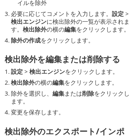
イルを除外
3.
必要に応じてコメントを入力します。
設定
>
検出エンジン
に検出除外の一覧が表示されま
す。
検出除外
の横の
編集
をクリックします。
4.
除外の作成
をクリックします。
検出除外を編集または削除する
1.
設定
>
検出エンジン
をクリックします。
2.
検出除外
の横の
編集
をクリックします。
3.
除外を選択し、
編集
または
削除
をクリックし
ます。
4.
変更を保存します。
検出除外のエクスポート/インポ