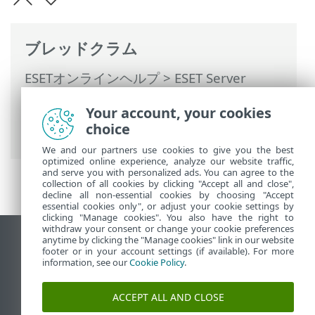
ブレッドクラム
ESETオンラインヘルプ
>
ESET Server
Security for Linux
>
設定
>
検出エンジン
>
Your account, your cookies
除外
>
検出除外
> 検出除外の追加または編
choice
集
We and our partners use cookies to give you the best
optimized online experience, analyze our website traffic,
and serve you with personalized ads. You can agree to the
collection of all cookies by clicking "Accept all and close",
decline all non-essential cookies by choosing "Accept
essential cookies only", or adjust your cookie settings by
clicking "Manage cookies". You also have the right to
withdraw your consent or change your cookie preferences
anytime by clicking the "Manage cookies" link in our website
デスクトップサイトの表示
footer or in your account settings (if available). For more
End of Life
information, see our
Cookie Policy
.
ESETナレッジベース
ACCEPT ALL AND CLOSE
ESETフォーラム