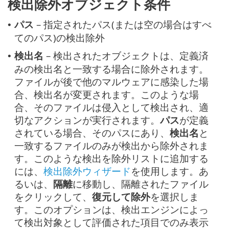
検出除外オブジェクト条件
パス
– 指定されたパス(または空の場合はすべ
•
てのパス)の検出除外
検出名
– 検出されたオブジェクトは、定義済
•
みの検出名と一致する場合に除外されます。
ファイルが後で他のマルウェアに感染した場
合、検出名が変更されます。このような場
合、そのファイルは侵入として検出され、適
切なアクションが実行されます。
パス
が定義
されている場合、そのパスにあり、
検出名
と
一致するファイルのみが検出から除外されま
す。このような検出を除外リストに追加する
には、
検出除外ウィザード
を使用します。あ
るいは、
隔離
に移動し、隔離されたファイル
をクリックして、
復元して除外
を選択しま
す。このオプションは、検出エンジンによっ
て検出対象として評価された項目でのみ表示