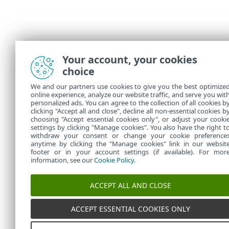
Your account, your cookies
choice
We and our partners use cookies to give you the best optimize
online experience, analyze our website traffic, and serve you wit
personalized ads. You can agree to the collection of all cookies b
clicking "Accept all and close", decline all non-essential cookies b
choosing "Accept essential cookies only", or adjust your cooki
settings by clicking "Manage cookies". You also have the right t
withdraw your consent or change your cookie preference
anytime by clicking the "Manage cookies" link in our websit
footer or in your account settings (if available). For mor
information, see our
Cookie Policy
.
ACCEPT ALL AND CLOSE
ACCEPT ESSENTIAL COOKIES ONLY