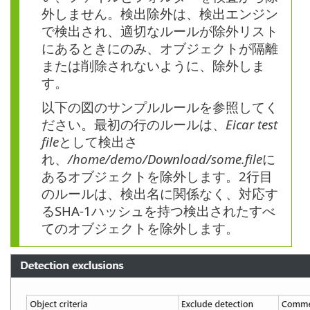
外しません。検出除外は、検出エンジン
で検出され、適切なルールが除外リスト
にあるときにのみ、オブジェクトが隔離
または削除されないように、除外しま
す。
以下の図のサンプルルールを参照してく
ださい。最初の行のルールは、
Eicar test
file
として検出さ
れ、
/home/demo/Download/some.file
に
あるオブジェクトを除外します。2行目
のルールは、検出名に関係なく、対応す
るSHA-1ハッシュを持つ検出されたすべ
てのオブジェクトを除外します。