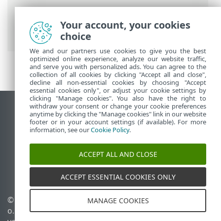
ESET Online-Hilfe
>
ESET Server Security
for Linux
>
Konfiguration
>
Your account, your cookies
Schutzfunktionen
> Echtzeit-Dateischutz
choice
We and our partners use cookies to give you the best
optimized online experience, analyze our website traffic,
and serve you with personalized ads. You can agree to the
collection of all cookies by clicking "Accept all and close",
decline all non-essential cookies by choosing "Accept
essential cookies only", or adjust your cookie settings by
clicking "Manage cookies". You also have the right to
withdraw your consent or change your cookie preferences
Desktop-Site anzeigen
anytime by clicking the "Manage cookies" link in our website
footer or in your account settings (if available). For more
End of Life
information, see our
Cookie Policy
.
ESET Knowledgebase
ESET-Forum
ACCEPT ALL AND CLOSE
ESET Status Portal
Regionaler Support
ACCEPT ESSENTIAL COOKIES ONLY
© 1992 - 2025 ESET, spol. s r.
Cookies verwalten
MANAGE COOKIES
o. - Alle Rechte
Cookie-Richtlinie