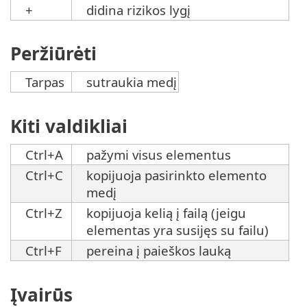
+
didina rizikos lygį
Peržiūrėti
Tarpas
sutraukia medį
Kiti valdikliai
Ctrl+A
pažymi visus elementus
Ctrl+C
kopijuoja pasirinkto elemento
medį
Ctrl+Z
kopijuoja kelią į failą (jeigu
elementas yra susijęs su failu)
Ctrl+F
pereina į paieškos lauką
Įvairūs