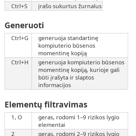
Ctrl+S
įrašo sukurtus žurnalus
Generuoti
Ctrl+G
generuoja standartinę
kompiuterio būsenos
momentinę kopiją
Ctrl+H
generuoja kompiuterio būsenos
momentinę kopiją, kurioje gali
būti įrašyta ir slaptos
informacijos
Elementų filtravimas
1, O
geras, rodomi 1–9 rizikos lygio
elementai
2
geras, rodomi 2–9 rizikos lygio