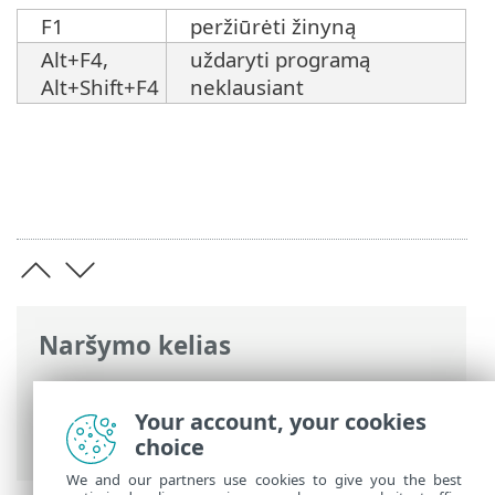
F1
peržiūrėti žinyną
Alt+F4,
uždaryti programą
Alt+Shift+F4
neklausiant
Naršymo kelias
ESET interneto žinynas
>
ESET
SysInspector
>
Darbas su ESET
Your account, your cookies
SysInspector
> Spartieji klavišai
choice
We and our partners use cookies to give you the best