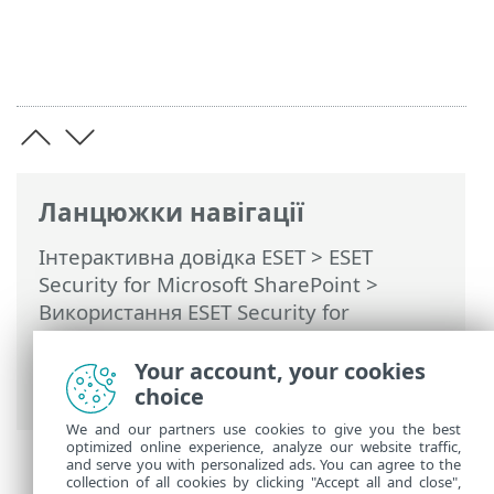
Ланцюжки навігації
Інтерактивна довідка ESET
>
ESET
Security for Microsoft SharePoint
>
Використання ESET Security for
Microsoft SharePoint
>
Інструменти
>
Розклад
>
Розклад – Додати завдання
>
Your account, your cookies
За умови виникнення події
choice
We and our partners use cookies to give you the best
optimized online experience, analyze our website traffic,
and serve you with personalized ads. You can agree to the
collection of all cookies by clicking "Accept all and close",