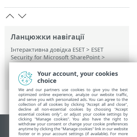
Ланцюжки навігації
Інтерактивна довідка ESET
>
ESET
Security for Microsoft SharePoint
>
Використання ESET Security for
Microsoft SharePoint
>
Інструменти
>
Your account, your cookies
Розклад
> Розклад – Додати завдання
choice
We and our partners use cookies to give you the best
optimized online experience, analyze our website traffic,
and serve you with personalized ads. You can agree to the
collection of all cookies by clicking "Accept all and close",
decline all non-essential cookies by choosing "Accept
essential cookies only", or adjust your cookie settings by
clicking "Manage cookies". You also have the right to
withdraw your consent or change your cookie preferences
Переглянути повну версію
anytime by clicking the "Manage cookies" link in our website
footer or in your account settings (if available). For more
End of Life